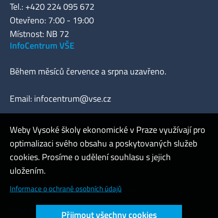
Tel.: +420 224 095 672
Otevřeno: 7:00 - 19:00
Místnost: NB 72
InfoCentrum VŠE
Během měsíců července a srpna uzavřeno.
Email:
infocentrum@vse.cz
Weby Vysoké školy ekonomické v Praze využívají pro
optimalizaci svého obsahu a poskytovaných služeb
Webmaster
cookies. Prosíme o udělení souhlasu s jejich
Admin
uložením.
Cookies a ochrana osobních údajů
Informace o ochraně osobních údajů
Přístupnost webu
Přijmout všechny cookies