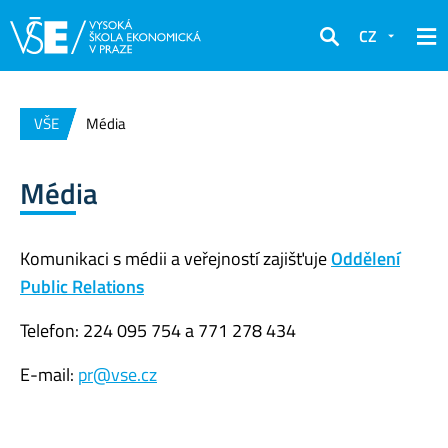
CZ
Hledat
VŠE
Média
Média
Komunikaci s médii a veřejností zajišťuje
Oddělení
Public Relations
Telefon: 224 095 754 a 771 278 434
E-mail:
pr@vse.cz