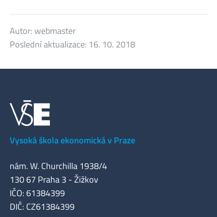
Autor:
webmaster
Poslední aktualizace:
16. 10. 2018
Vysoká škola ekonomická v Praze
nám. W. Churchilla 1938/4
130 67 Praha 3 - Žižkov
IČO: 61384399
DIČ: CZ61384399