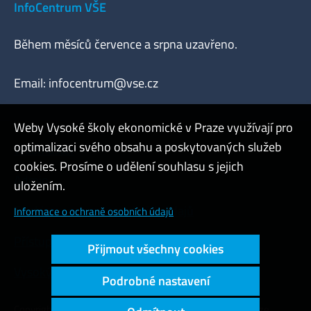
InfoCentrum VŠE
Během měsíců července a srpna uzavřeno.
Email:
infocentrum@vse.cz
Weby Vysoké školy ekonomické v Praze využívají pro
optimalizaci svého obsahu a poskytovaných služeb
Webmaster
cookies. Prosíme o udělení souhlasu s jejich
Admin
uložením.
Cookies a ochrana osobních údajů
Informace o ochraně osobních údajů
Přístupnost webu
Přijmout všechny cookies
Vysoký kontrast
Podrobné nastavení
Copyright © 2000 - 2026 Vysoká škola ekonomická v Praze