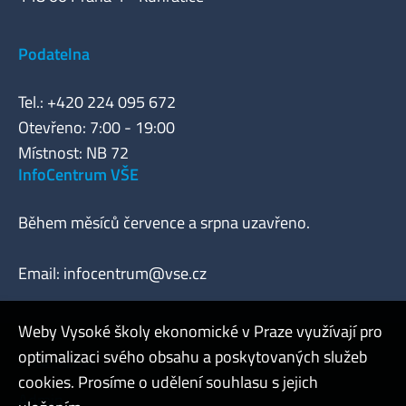
Podatelna
Tel.: +420 224 095 672
Otevřeno: 7:00 - 19:00
Místnost: NB 72
InfoCentrum VŠE
Během měsíců července a srpna uzavřeno.
Email:
infocentrum@vse.cz
Weby Vysoké školy ekonomické v Praze využívají pro
optimalizaci svého obsahu a poskytovaných služeb
Webmaster
cookies. Prosíme o udělení souhlasu s jejich
Admin