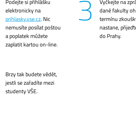
3
Podejte si přihlášku
Vyčkejte na zpr
elektronicky na
dané fakulty o
prihlasky.vse.cz
. Nic
termínu zkoušk
nemusíte posílat poštou
nastane, přijeď
a poplatek můžete
do Prahy.
zaplatit kartou on-line.
Brzy tak budete vědět,
jestli se zařadíte mezi
studenty VŠE.