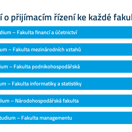
 o přijímacím řízení ke každé fakul
dium – Fakulta financí a účetnictví
ium – Fakulta mezinárodních vztahů
dium – Fakulta podnikohospodářská
m – Fakulta informatiky a statistiky
dium – Národohospodářská fakulta
studium – Fakulta managementu