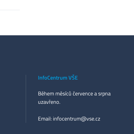
InfoCentrum VŠE
Během měsíců července a srpna
uzavřeno.
Email:
infocentrum@vse.cz