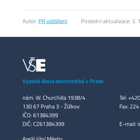
Autor:
PR oddělení
Poslední aktualizace:
3. 
Vysoká škola ekonomická v Praze
nám. W. Churchilla 1938/4
Tel: +42
130 67 Praha 3 - Žižkov
Fax: 224
IČO: 61384399
DIČ: CZ61384399
E-mail:
Areál Jižní Město: