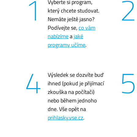
1
2
Vyberte si program,
který chcete studovat.
Nemáte ještě jasno?
Podívejte se,
co vám
nabízíme
a
jaké
programy učíme
.
4
5
Výsledek se dozvíte buď
ihned (pokud je přijímací
zkouška na počítači)
nebo během jednoho
dne. Vše opět na
prihlasky.vse.cz
.