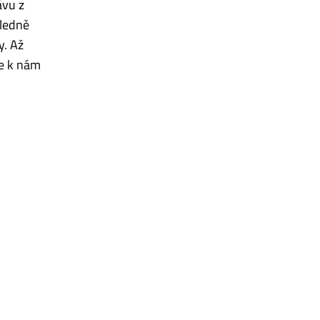
ávu z
hledně
y. Až
te k nám