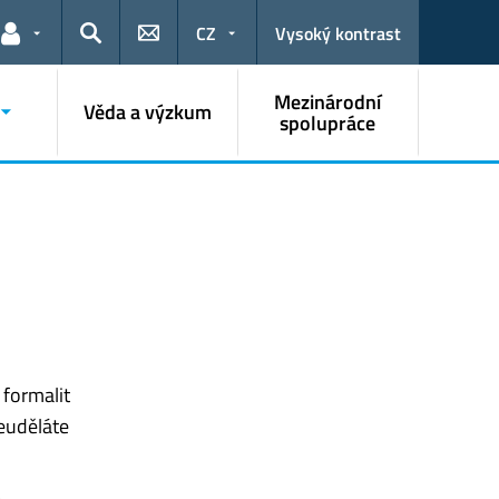
CZ
Vysoký kontrast
Odkazy pro uživatele
Hledat
Mezinárodní
Věda a výzkum
spolupráce
 formalit
euděláte