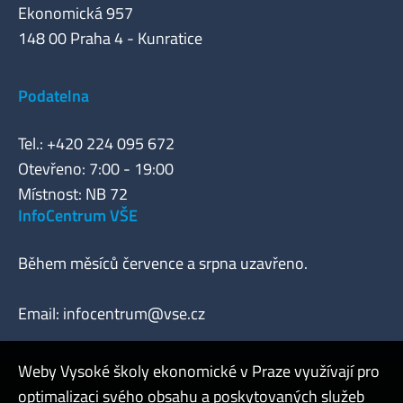
Ekonomická 957
148 00 Praha 4 - Kunratice
Podatelna
Tel.: +420 224 095 672
Otevřeno: 7:00 - 19:00
Místnost: NB 72
InfoCentrum VŠE
Během měsíců července a srpna uzavřeno.
Email:
infocentrum@vse.cz
Weby Vysoké školy ekonomické v Praze využívají pro
optimalizaci svého obsahu a poskytovaných služeb
Webmaster