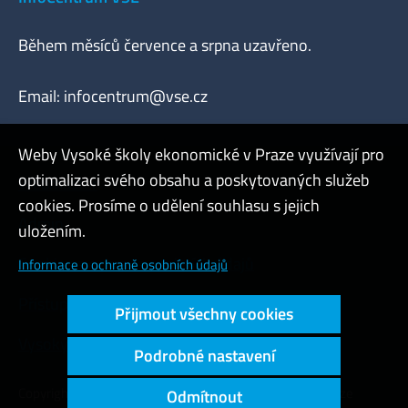
Během měsíců července a srpna uzavřeno.
Email:
infocentrum@vse.cz
Weby Vysoké školy ekonomické v Praze využívají pro
optimalizaci svého obsahu a poskytovaných služeb
Webmaster
cookies. Prosíme o udělení souhlasu s jejich
Admin
uložením.
Cookies a ochrana osobních údajů
Informace o ochraně osobních údajů
Přístupnost webu
Přijmout všechny cookies
Vysoký kontrast
Podrobné nastavení
Copyright © 2000 - 2026 Vysoká škola ekonomická v Praze
Odmítnout