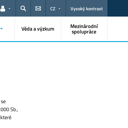
CZ
Vysoký kontrast
Odkazy pro uživatele
Hledat
Mezinárodní
Věda a výzkum
spolupráce
 se
2000 Sb.,
 které