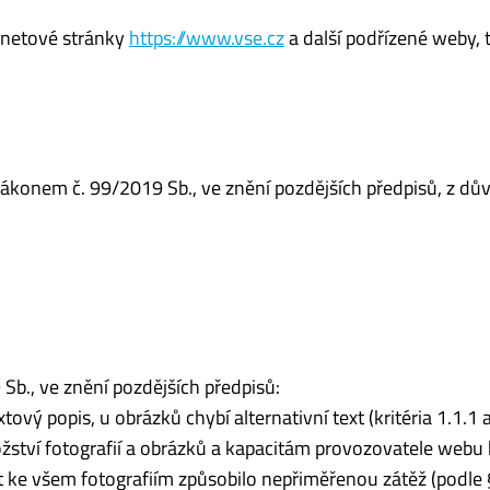
ernetové stránky
https://www.vse.cz
a další podřízené weby, t
zákonem č. 99/2019 Sb., ve znění pozdějších předpisů, z dů
b., ve znění pozdějších předpisů:
ový popis, u obrázků chybí alternativní text (kritéria 1.1.1 
tví fotografií a obrázků a kapacitám provozovatele webu 
t ke všem fotografiím způsobilo nepřiměřenou zátěž (podle 