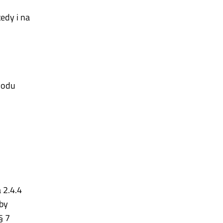
edy i na
vodu
a 2.4.4
by
§ 7