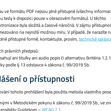
 ve formátu PDF nejsou plně přístupné (všechny informac
u tedy k dispozici pouze v obrazovém formátu). U těchto
ronizace byla složitá a časově náročná. V zájmu přístupnost
zováno na nejnižší možnou míru. V případě, že narazíte n
plně přístupné formě, kontaktujte, prosím,
technické správ
ch právních předpisů:
ují ani titulky ani audio popis či alternativu (kritéria 1.2.1
ky podle § 13 odstavce 4 zákona č. 99/2019 Sb.
ášení o přístupnosti
ování tohoto prohlášení byla použita metoda vlastního poso
denými v Metodickém pokynu k zákonu č. 99/2019 Sb., ve zn
ssibility Guidelines –
WCAG 2.1
.