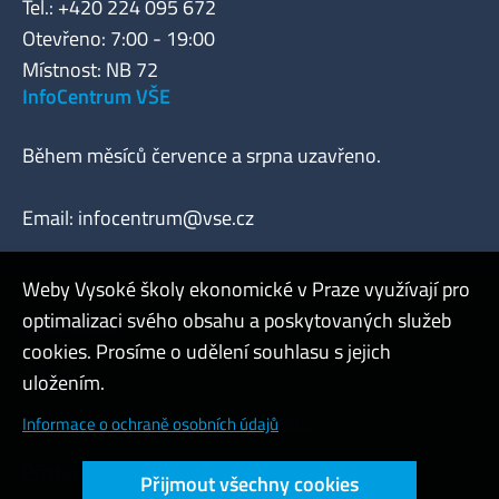
Tel.: +420 224 095 672
Otevřeno: 7:00 - 19:00
Místnost: NB 72
InfoCentrum VŠE
Během měsíců července a srpna uzavřeno.
Email:
infocentrum@vse.cz
Weby Vysoké školy ekonomické v Praze využívají pro
optimalizaci svého obsahu a poskytovaných služeb
Webmaster
cookies. Prosíme o udělení souhlasu s jejich
Admin
uložením.
Cookies a ochrana osobních údajů
Informace o ochraně osobních údajů
Přístupnost webu
Přijmout všechny cookies