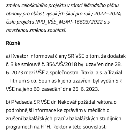
změnu celoškolního projektu v rámci Národního plánu
obnovy pro oblast vysokých škol pro roky 2022–2024,
číslo projektu NPO_VŠE_MSMT-16603/2022 a s
navrženou změnou souhlasí.
Různé
a) Kvestor informoval členy SR VŠE o tom, že dodatek
č. 3 ke smlouvě č. 354/VŠ/2018 byl uzavřen dne 28.
6. 2023 mezi VŠE a společnostmi Traxial a.s. a Traxial
– lithium s.r.o. Souhlas k jeho uzavření byl vydán SR
VŠE na jeho 60. zasedání dne 26. 6. 2023.
b) Předseda SR VŠE dr. Nekovář požádal rektora o
podrobnější informace ke zprávám v médiích o
zrušení bakalářských prací v bakalářských studijních
programech na FPH. Rektor v této souvislosti