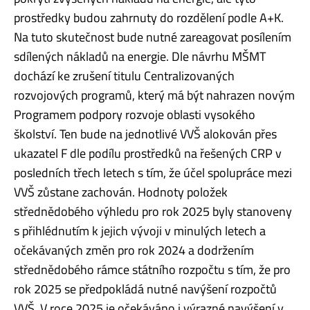
prostředky budou zahrnuty do rozdělení podle A+K.
Na tuto skutečnost bude nutné zareagovat posílením
sdílených nákladů na energie. Dle návrhu MŠMT
dochází ke zrušení titulu Centralizovaných
rozvojových programů, který má být nahrazen novým
Programem podpory rozvoje oblasti vysokého
školství. Ten bude na jednotlivé VVŠ alokován přes
ukazatel F dle podílu prostředků na řešených CRP v
posledních třech letech s tím, že účel spolupráce mezi
VVŠ zůstane zachován. Hodnoty položek
střednědobého výhledu pro rok 2025 byly stanoveny
s přihlédnutím k jejich vývoji v minulých letech a
očekávaných změn pro rok 2024 a dodržením
střednědobého rámce státního rozpočtu s tím, že pro
rok 2025 se předpokládá nutné navýšení rozpočtů
VVŠ. V roce 2025 je očekáváno i výrazné navýšení v