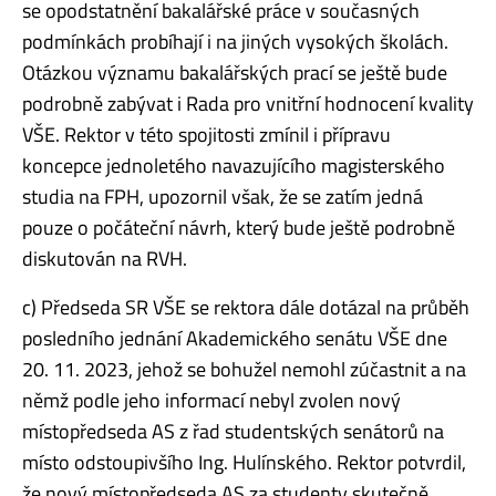
se opodstatnění bakalářské práce v současných
podmínkách probíhají i na jiných vysokých školách.
Otázkou významu bakalářských prací se ještě bude
podrobně zabývat i Rada pro vnitřní hodnocení kvality
VŠE. Rektor v této spojitosti zmínil i přípravu
koncepce jednoletého navazujícího magisterského
studia na FPH, upozornil však, že se zatím jedná
pouze o počáteční návrh, který bude ještě podrobně
diskutován na RVH.
c) Předseda SR VŠE se rektora dále dotázal na průběh
posledního jednání Akademického senátu VŠE dne
20. 11. 2023, jehož se bohužel nemohl zúčastnit a na
němž podle jeho informací nebyl zvolen nový
místopředseda AS z řad studentských senátorů na
místo odstoupivšího Ing. Hulínského. Rektor potvrdil,
že nový místopředseda AS za studenty skutečně