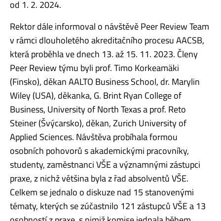
od 1. 2. 2024.
Rektor dále informoval o návštěvě Peer Review Team
v rámci dlouholetého akreditačního procesu AACSB,
která proběhla ve dnech 13. až 15. 11. 2023. Členy
Peer Review týmu byli prof. Timo Korkeamäki
(Finsko), děkan AALTO Business School, dr. Marylin
Wiley (USA), děkanka, G. Brint Ryan College of
Business, University of North Texas a prof. Reto
Steiner (Švýcarsko), děkan, Zurich University of
Applied Sciences. Návštěva probíhala formou
osobních pohovorů s akademickými pracovníky,
studenty, zaměstnanci VŠE a významnými zástupci
praxe, z nichž většina byla z řad absolventů VŠE.
Celkem se jednalo o diskuze nad 15 stanovenými
tématy, kterých se zúčastnilo 121 zástupců VŠE a 13
osobností z praxe, s nimiž komise jednala během