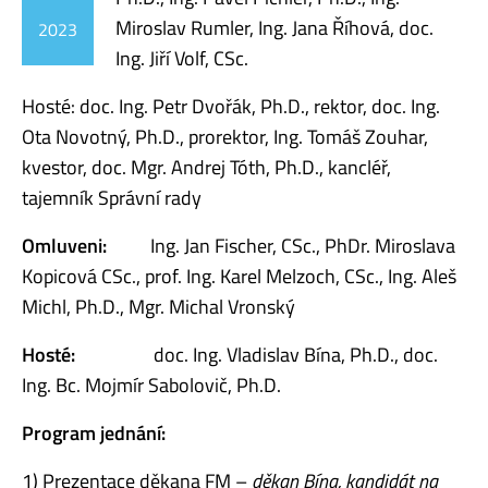
Miroslav Rumler, Ing. Jana Říhová, doc.
2023
Ing. Jiří Volf, CSc.
Hosté: doc. Ing. Petr Dvořák, Ph.D., rektor, doc. Ing.
Ota Novotný, Ph.D., prorektor, Ing. Tomáš Zouhar,
kvestor, doc. Mgr. Andrej Tóth, Ph.D., kancléř,
tajemník Správní rady
Omluveni:
Ing. Jan Fischer, CSc., PhDr. Miroslava
Kopicová CSc., prof. Ing. Karel Melzoch, CSc., Ing. Aleš
Michl, Ph.D., Mgr. Michal Vronský
Hosté:
doc. Ing. Vladislav Bína, Ph.D., doc.
Ing. Bc. Mojmír Sabolovič, Ph.D.
Program jednání:
1) Prezentace děkana FM –
děkan Bína, kandidát na