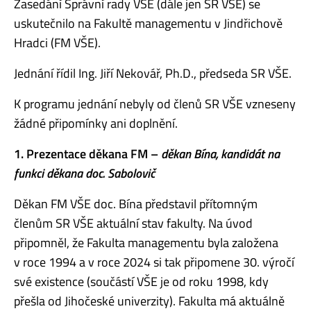
Zasedání Správní rady VŠE (dále jen SR VŠE) se
uskutečnilo na Fakultě managementu v Jindřichově
Hradci (FM VŠE).
Jednání řídil Ing. Jiří Nekovář, Ph.D., předseda SR VŠE.
K programu jednání nebyly od členů SR VŠE vzneseny
žádné připomínky ani doplnění.
1. Prezentace děkana FM –
děkan Bína, kandidát na
funkci děkana doc. Sabolovič
Děkan FM VŠE doc. Bína představil přítomným
členům SR VŠE aktuální stav fakulty. Na úvod
připomněl, že Fakulta managementu byla založena
v roce 1994 a v roce 2024 si tak připomene 30. výročí
své existence (součástí VŠE je od roku 1998, kdy
přešla od Jihočeské univerzity). Fakulta má aktuálně