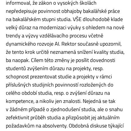
informoval, že zákon o vysokých školách
nepředepisuje povinnost obhajoby bakalářské práce
na bakalářském stupni studia. VŠE dlouhodobě klade
velký důraz na modernizaci výuky s ohledem na nové
trendy a výzvy vzdělávacího procesu včetně
dynamického rozvoje AI. Rektor současně upozornil,
že tento krok určitě neznamená snížení kvality studia,
ba naopak. Cílem této změny je posílit dovednosti
studentů zvýšením důrazu na projekty, resp.
schopnost prezentovat studie a projekty v rámci
příslušných studijních povinností rozložených do
celého období studia, resp. o zvýšení důrazu na
kompetence, a nikoliv jen znalosti. Nejedná se tak
v žádném případě o zjednodušení studia, ale o snahu
zefektivnit průběh studia a přizpůsobit jej aktuálním
požadavkům na absolventy. Obdobná diskuse týkající