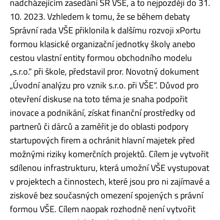
nadcházejícím zasedání SR VŠE, a to nejpozději do 31.
10. 2023. Vzhledem k tomu, že se během debaty
Správní rada VŠE přiklonila k dalšímu rozvoji xPortu
formou klasické organizační jednotky školy anebo
cestou vlastní entity formou obchodního modelu
„s.r.o.“ při škole, představil pror. Novotný dokument
„Úvodní analýzu pro vznik s.r.o. při VŠE“. Důvod pro
otevření diskuse na toto téma je snaha podpořit
inovace a podnikání, získat finanční prostředky od
partnerů či dárců a zaměřit je do oblasti podpory
startupových firem a ochránit hlavní majetek před
možnými riziky komerčních projektů. Cílem je vytvořit
sdílenou infrastrukturu, která umožní VŠE vystupovat
v projektech a činnostech, které jsou pro ni zajímavé a
ziskové bez současných omezení spojených s právní
formou VŠE. Cílem naopak rozhodně není vytvořit