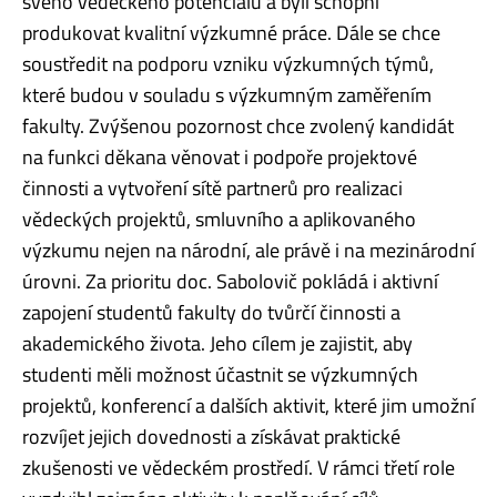
svého vědeckého potenciálu a byli schopni
produkovat kvalitní výzkumné práce. Dále se chce
soustředit na podporu vzniku výzkumných týmů,
které budou v souladu s výzkumným zaměřením
fakulty. Zvýšenou pozornost chce zvolený kandidát
na funkci děkana věnovat i podpoře projektové
činnosti a vytvoření sítě partnerů pro realizaci
vědeckých projektů, smluvního a aplikovaného
výzkumu nejen na národní, ale právě i na mezinárodní
úrovni. Za prioritu doc. Sabolovič pokládá i aktivní
zapojení studentů fakulty do tvůrčí činnosti a
akademického života. Jeho cílem je zajistit, aby
studenti měli možnost účastnit se výzkumných
projektů, konferencí a dalších aktivit, které jim umožní
rozvíjet jejich dovednosti a získávat praktické
zkušenosti ve vědeckém prostředí. V rámci třetí role