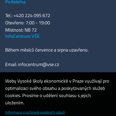
Podatelna
Tel.: +420 224 095 672
Otevřeno: 7:00 - 19:00
Místnost: NB 72
InfoCentrum VŠE
Během měsíců července a srpna uzavřeno.
Email:
infocentrum@vse.cz
Weby Vysoké školy ekonomické v Praze využívají pro
optimalizaci svého obsahu a poskytovaných služeb
Webmaster
cookies. Prosíme o udělení souhlasu s jejich
Admin
uložením.
Cookies a ochrana osobních údajů
Informace o ochraně osobních údajů