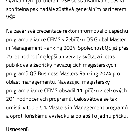
významným partnerem VŠE se stal Kaufland, Česká
spořitelna pak nadále zůstává generálním partnerem
VŠE.
Na závěr své prezentace rektor informoval o úspěchu
programu aliance CEMS v žebříčku QS Global Master
in Management Ranking 2024. Společnost QS již přes
25 let hodnotí nejlepší univerzity světa, a i letos
publikovala žebříčky navazujících magisterských
programů QS Business Masters Ranking 2024 pro
oblast managementu. Navazující magisterský
program aliance CEMS obsadil 11. příčku z celkových
201 hodnocených programů. Celosvětově se tak
umístil v top 5,5 % Masters in Management programů
a oproti loňskému výsledku si polepšil o jednu příčku.
Usnesení: