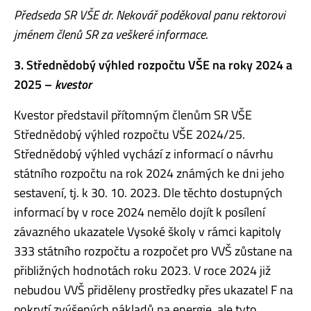
Předseda SR VŠE dr. Nekovář poděkoval panu rektorovi
jménem členů SR za veškeré informace
.
3. Střednědobý výhled rozpočtu VŠE na roky 2024 a
2025 –
kvestor
Kvestor představil přítomným členům SR VŠE
Střednědobý výhled rozpočtu VŠE 2024/25.
Střednědobý výhled vychází z informací o návrhu
státního rozpočtu na rok 2024 známých ke dni jeho
sestavení, tj. k 30. 10. 2023. Dle těchto dostupných
informací by v roce 2024 nemělo dojít k posílení
závazného ukazatele Vysoké školy v rámci kapitoly
333 státního rozpočtu a rozpočet pro VVŠ zůstane na
přibližných hodnotách roku 2023. V roce 2024 již
nebudou VVŠ přiděleny prostředky přes ukazatel F na
pokrytí zvýšených nákladů na energie, ale tyto