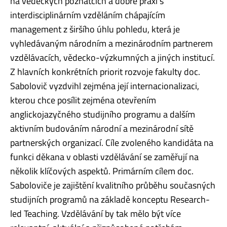
na vědeckých poznatcích a dobré praxi s
interdisciplinárním vzděláním chápajícím
management z širšího úhlu pohledu, která je
vyhledávaným národním a mezinárodním partnerem
vzdělávacích, vědecko-výzkumných a jiných institucí.
Z hlavních konkrétních priorit rozvoje fakulty doc.
Sabolovič vyzdvihl zejména její internacionalizaci,
kterou chce posílit zejména otevřením
anglickojazyčného studijního programu a dalším
aktivním budováním národní a mezinárodní sítě
partnerských organizací. Cíle zvoleného kandidáta na
funkci děkana v oblasti vzdělávání se zaměřují na
několik klíčových aspektů. Primárním cílem doc.
Saboloviče je zajištění kvalitního průběhu současných
studijních programů na základě konceptu Research-
led Teaching. Vzdělávání by tak mělo být více