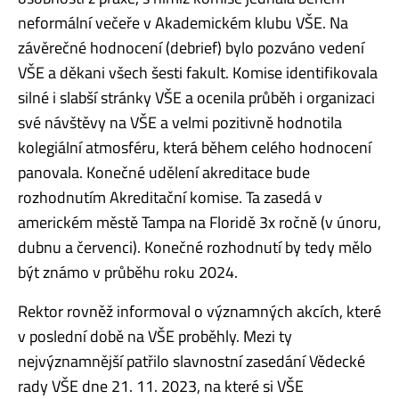
neformální večeře v Akademickém klubu VŠE. Na
závěrečné hodnocení (debrief) bylo pozváno vedení
VŠE a děkani všech šesti fakult. Komise identifikovala
silné i slabší stránky VŠE a ocenila průběh i organizaci
své návštěvy na VŠE a velmi pozitivně hodnotila
kolegiální atmosféru, která během celého hodnocení
panovala. Konečné udělení akreditace bude
rozhodnutím Akreditační komise. Ta zasedá v
americkém městě Tampa na Floridě 3x ročně (v únoru,
dubnu a červenci). Konečné rozhodnutí by tedy mělo
být známo v průběhu roku 2024.
Rektor rovněž informoval o významných akcích, které
v poslední době na VŠE proběhly. Mezi ty
nejvýznamnější patřilo slavnostní zasedání Vědecké
rady VŠE dne 21. 11. 2023, na které si VŠE