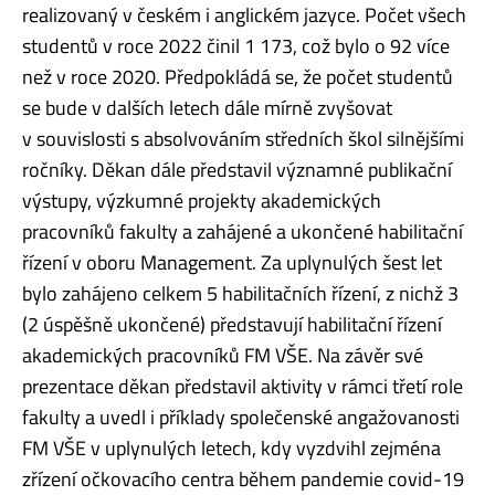
realizovaný v českém i anglickém jazyce. Počet všech
studentů v roce 2022 činil 1 173, což bylo o 92 více
než v roce 2020. Předpokládá se, že počet studentů
se bude v dalších letech dále mírně zvyšovat
v souvislosti s absolvováním středních škol silnějšími
ročníky. Děkan dále představil významné publikační
výstupy, výzkumné projekty akademických
pracovníků fakulty a zahájené a ukončené habilitační
řízení v oboru Management. Za uplynulých šest let
bylo zahájeno celkem 5 habilitačních řízení, z nichž 3
(2 úspěšně ukončené) představují habilitační řízení
akademických pracovníků FM VŠE. Na závěr své
prezentace děkan představil aktivity v rámci třetí role
fakulty a uvedl i příklady společenské angažovanosti
FM VŠE v uplynulých letech, kdy vyzdvihl zejména
zřízení očkovacího centra během pandemie covid-19