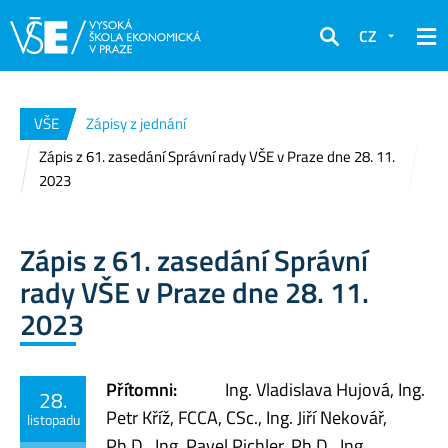
CZ
Hledat
VŠE
Zápisy z jednání
Zápis z 61. zasedání Správní rady VŠE v Praze dne 28. 11.
2023
Zápis z 61. zasedání Správní
rady VŠE v Praze dne 28. 11.
2023
Přítomni:
Ing. Vladislava Hujová, Ing.
28.
Petr Kříž, FCCA, CSc., Ing. Jiří Nekovář,
listopadu
Ph.D., Ing. Pavel Pichler, Ph.D., Ing.