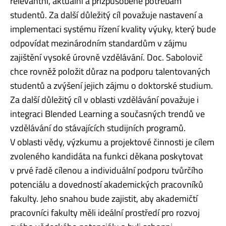
relevantní, aktuální a přizpůsobené potřebám
studentů. Za další důležitý cíl považuje nastavení a
implementaci systému řízení kvality výuky, který bude
odpovídat mezinárodním standardům v zájmu
zajištění vysoké úrovně vzdělávání. Doc. Sabolovič
chce rovněž položit důraz na podporu talentovaných
studentů a zvýšení jejich zájmu o doktorské studium.
Za další důležitý cíl v oblasti vzdělávání považuje i
integraci Blended Learning a současných trendů ve
vzdělávání do stávajících studijních programů.
V oblasti vědy, výzkumu a projektové činnosti je cílem
zvoleného kandidáta na funkci děkana poskytovat
v prvé řadě cílenou a individuální podporu tvůrčího
potenciálu a dovedností akademických pracovníků
fakulty. Jeho snahou bude zajistit, aby akademičtí
pracovníci fakulty měli ideální prostředí pro rozvoj