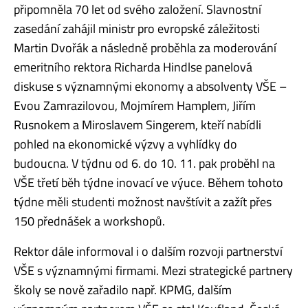
připomněla 70 let od svého založení. Slavnostní
zasedání zahájil ministr pro evropské záležitosti
Martin Dvořák a následně proběhla za moderování
emeritního rektora Richarda Hindlse panelová
diskuse s významnými ekonomy a absolventy VŠE –
Evou Zamrazilovou, Mojmírem Hamplem, Jiřím
Rusnokem a Miroslavem Singerem, kteří nabídli
pohled na ekonomické výzvy a vyhlídky do
budoucna. V týdnu od 6. do 10. 11. pak proběhl na
VŠE třetí běh týdne inovací ve výuce. Během tohoto
týdne měli studenti možnost navštívit a zažít přes
150 přednášek a workshopů.
Rektor dále informoval i o dalším rozvoji partnerství
VŠE s významnými firmami. Mezi strategické partnery
školy se nově zařadilo např. KPMG, dalším