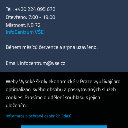
Tel.: +420 224 095 672
Otevřeno: 7:00 - 19:00
Místnost: NB 72
InfoCentrum VŠE
Během měsíců července a srpna uzavřeno.
Email:
infocentrum@vse.cz
Weby Vysoké školy ekonomické v Praze využívají pro
optimalizaci svého obsahu a poskytovaných služeb
Webmaster
cookies. Prosíme o udělení souhlasu s jejich
Admin
uložením.
Cookies a ochrana osobních údajů
Informace o ochraně osobních údajů