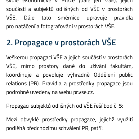
škole ekonomické v Praze (dále jen VŠE), jejích
součástí a subjektů odlišných od VŠE v prostorách
VŠE. Dále tato směrnice upravuje pravidla
pro natáčení a fotografování v prostorách VŠE.
2. Propagace v prostorách VŠE
Veškerou propagaci VŠE a jejích součástí v prostorách
VŠE, mimo prostory dané do užívání fakultám,
koordinuje a povoluje výhradně Oddělení public
relations (PR). Pravidla a prostředky propagace jsou
podrobně uvedeny na webu pr.vse.cz.
Propagaci subjektů odlišných od VŠE řeší bod č. 5
.
Mezi obvyklé prostředky propagace, jejichž využití
podléhá předchozímu schválení PR, patří: