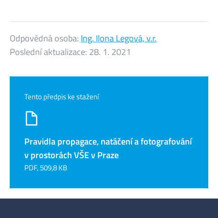
Odpovědná osoba:
Ing. Ilona Legová, v.r.
Poslední aktualizace:
28. 1. 2021
Tento předpis ke stažení
Pravidla propagace, natáčení a fotografování
v prostorách VŠE v Praze
PDF, 509,8 KB