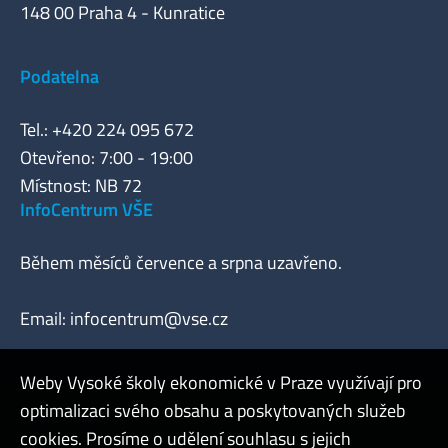
148 00 Praha 4 - Kunratice
Podatelna
Tel.: +420 224 095 672
Otevřeno: 7:00 - 19:00
Místnost: NB 72
InfoCentrum VŠE
Během měsíců července a srpna uzavřeno.
Email:
infocentrum@vse.cz
Weby Vysoké školy ekonomické v Praze využívají pro
optimalizaci svého obsahu a poskytovaných služeb
Webmaster
cookies. Prosíme o udělení souhlasu s jejich