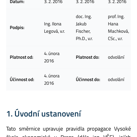
Datum:
3. 2. 2016
3. 2. 2016
3. 2. 2016
doc. Ing.
prof. Ing.
Ing. Ilona
Jakub
Hana
Podpis:
Legová, v.r.
Fischer,
Machková,
Ph.D., v.r.
CSc., v.r.
4. února
Platnost od:
Platnost do:
odvolání
2016
4. února
Účinnost od:
Účinnost do:
odvolání
2016
1. Úvodní ustanovení
Tato směrnice upravuje pravidla propagace Vysoké