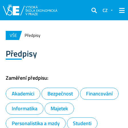
CZ
Hledat
VŠE
Předpisy
Předpisy
Zaměření předpisu:
Akademici
Bezpečnost
Financování
Informatika
Majetek
Personalistika a mzdy
Studenti