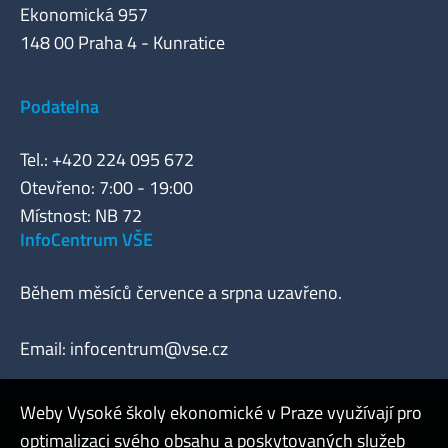
Ekonomická 957
148 00 Praha 4 - Kunratice
Podatelna
Tel.: +420 224 095 672
Otevřeno: 7:00 - 19:00
Místnost: NB 72
InfoCentrum VŠE
Během měsíců července a srpna uzavřeno.
Email:
infocentrum@vse.cz
Weby Vysoké školy ekonomické v Praze využívají pro
optimalizaci svého obsahu a poskytovaných služeb
Webmaster