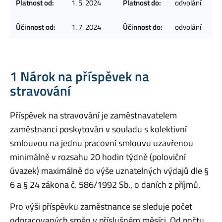
Platnost od:
1. 5. 2024
Platnost do:
odvolání
Účinnost od:
1. 7. 2024
Účinnost do:
odvolání
1 Nárok na příspěvek na
stravování
Příspěvek na stravování je zaměstnavatelem
zaměstnanci poskytován v souladu s kolektivní
smlouvou na jednu pracovní smlouvu uzavřenou
minimálně v rozsahu 20 hodin týdně (poloviční
úvazek) maximálně do výše uznatelných výdajů dle §
6 a § 24 zákona č. 586/1992 Sb., o daních z příjmů.
Pro výši příspěvku zaměstnance se sleduje počet
odpracovaných směn v příslušném měsíci. Od počtu