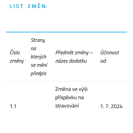
L I S T Z M Ě N:
Strany,
na
Číslo
Předmět změny –
Účinnost
kterých
změny
název dodatku
od:
se mění
předpis
Změna ve výši
příspěvku na
stravování
1.1
1. 7. 2024