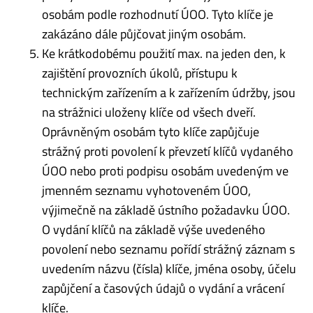
osobám podle rozhodnutí ÚOO. Tyto klíče je
zakázáno dále půjčovat jiným osobám.
Ke krátkodobému použití max. na jeden den, k
zajištění provozních úkolů, přístupu k
technickým zařízením a k zařízením údržby, jsou
na strážnici uloženy klíče od všech dveří.
Oprávněným osobám tyto klíče zapůjčuje
strážný proti povolení k převzetí klíčů vydaného
ÚOO nebo proti podpisu osobám uvedeným ve
jmenném seznamu vyhotoveném ÚOO,
výjimečně na základě ústního požadavku ÚOO.
O vydání klíčů na základě výše uvedeného
povolení nebo seznamu pořídí strážný záznam s
uvedením názvu (čísla) klíče, jména osoby, účelu
zapůjčení a časových údajů o vydání a vrácení
klíče.