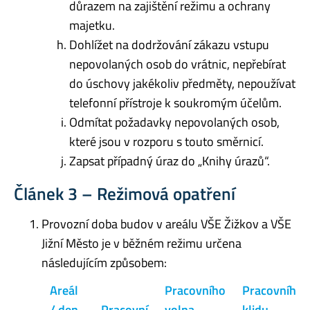
důrazem na zajištění režimu a ochrany
majetku.
Dohlížet na dodržování zákazu vstupu
nepovolaných osob do vrátnic, nepřebírat
do úschovy jakékoliv předměty, nepoužívat
telefonní přístroje k soukromým účelům.
Odmítat požadavky nepovolaných osob,
které jsou v rozporu s touto směrnicí.
Zapsat případný úraz do „Knihy úrazů“.
Článek 3 – Režimová opatření
Provozní doba budov v areálu VŠE Žižkov a VŠE
Jižní Město je v běžném režimu určena
následujícím způsobem:
Areál
Pracovního
Pracovního
/ den
Pracovní
volna
klidu