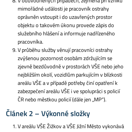
V odůvodněných případech, zejména při vzniku
mimořádné události je pracovník ostrahy
oprávněn vstoupit i do uzavřených prostor
objektu o takovém úkonu provede zápis do
služebního hlášení a informuje nadřízeného
pracovníka.
V průběhu služby věnují pracovníci ostrahy
zvýšenou pozornost osobám zdržujícím se
zjevně bezdůvodně v prostorách VŠE nebo jeho
nejbližším okolí, vozidlům parkujícím v blízkosti
areálu VŠE a v případě potřeby činí opatření k
zabezpečení areálu VŠE i ve spolupráci s policií
ČR nebo městkou policií (dále jen „MP“).
Článek 2 – Výkonné složky
V areálu VŠE Žižkov a VŠE Jižní Město vykonává