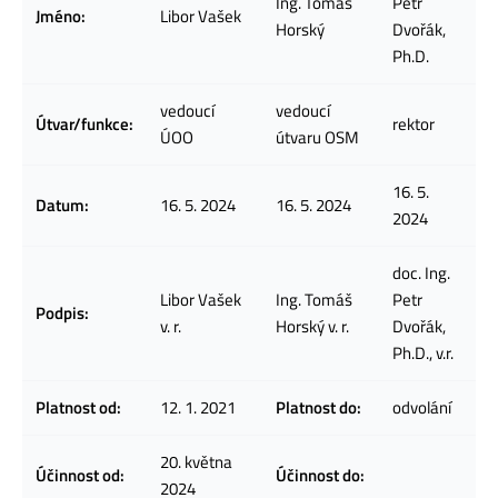
Ing. Tomáš
Petr
Jméno:
Libor Vašek
Horský
Dvořák,
Ph.D.
vedoucí
vedoucí
Útvar/funkce:
rektor
ÚOO
útvaru OSM
16. 5.
Datum:
16. 5. 2024
16. 5. 2024
2024
doc. Ing.
Libor Vašek
Ing. Tomáš
Petr
Podpis:
v. r.
Horský v. r.
Dvořák,
Ph.D., v.r.
Platnost od:
12. 1. 2021
Platnost do:
odvolání
20. května
Účinnost od:
Účinnost do:
2024