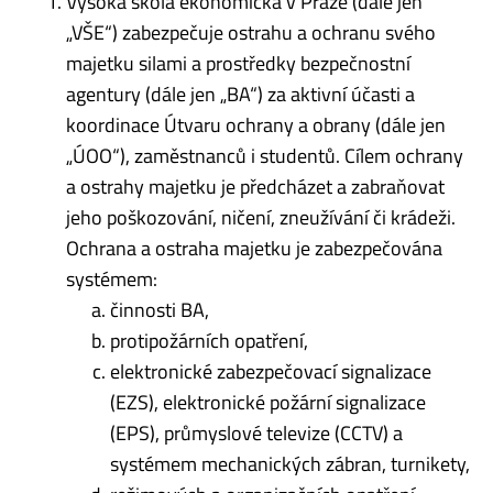
Vysoká škola ekonomická v Praze (dále jen
„VŠE“) zabezpečuje ostrahu a ochranu svého
majetku silami a prostředky bezpečnostní
agentury (dále jen „BA“) za aktivní účasti a
koordinace Útvaru ochrany a obrany (dále jen
„ÚOO“), zaměstnanců i studentů. Cílem ochrany
a ostrahy majetku je předcházet a zabraňovat
jeho poškozování, ničení, zneužívání či krádeži.
Ochrana a ostraha majetku je zabezpečována
systémem:
činnosti BA,
protipožárních opatření,
elektronické zabezpečovací signalizace
(EZS), elektronické požární signalizace
(EPS), průmyslové televize (CCTV) a
systémem mechanických zábran, turnikety,