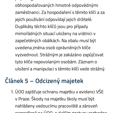
obhospodařovaných hmotně odpovědnými
zaměstnanci. Za hospodaření s těmito klíči a za
jejich používání odpovídají jejich držitelé.
Duplikáty těchto klíčů jsou pro případy
mimořádných situací uloženy na vrátnici v
zapečetěných obálkách. Na obalu musí být
uvedena jména osob oprávněných klíče
vyzvednout. Strážným je zakázáno zapůjčovat
tyto klíče nepovolaným osobám. Záznam o
uložení a manipulaci s těmito klíči vede strážný.
Článek 5 – Odcizený majetek
ÚOO zajišťuje ochranu majetku v evidenci VŠE
v Praze. Škody na majetku školy musí být
nahlášeny vedoucímu pracoviště a zároveň
neprodleně na ÚOO, o dalším postupu rozhodne