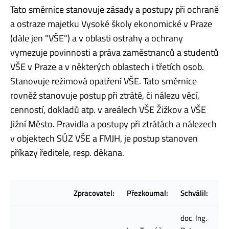
Tato směrnice stanovuje zásady a postupy při ochraně
a ostraze majetku Vysoké školy ekonomické v Praze
(dále jen "VŠE") a v oblasti ostrahy a ochrany
vymezuje povinnosti a práva zaměstnanců a studentů
VŠE v Praze a v některých oblastech i třetích osob.
Stanovuje režimová opatření VŠE. Tato směrnice
rovněž stanovuje postup při ztrátě, či nálezu věcí,
cenností, dokladů atp. v areálech VŠE Žižkov a VŠE
Jižní Město. Pravidla a postupy při ztrátách a nálezech
v objektech SÚZ VŠE a FMJH, je postup stanoven
příkazy ředitele, resp. děkana.
Zpracovatel:
Přezkoumal:
Schválil:
doc. Ing.