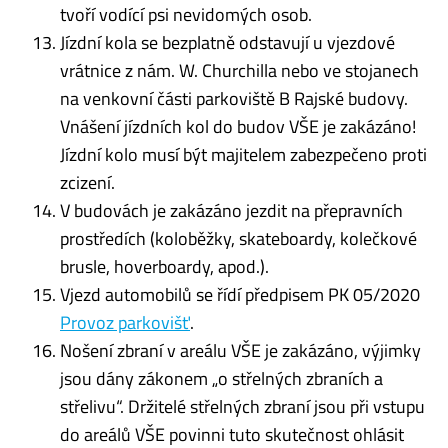
tvoří vodící psi nevidomých osob.
Jízdní kola se bezplatně odstavují u vjezdové
vrátnice z nám. W. Churchilla nebo ve stojanech
na venkovní části parkoviště B Rajské budovy.
Vnášení jízdních kol do budov VŠE je zakázáno!
Jízdní kolo musí být majitelem zabezpečeno proti
zcizení.
V budovách je zakázáno jezdit na přepravních
prostředích (koloběžky, skateboardy, kolečkové
brusle, hoverboardy, apod.).
Vjezd automobilů se řídí předpisem PK 05/2020
Provoz parkovišť
.
Nošení zbraní v areálu VŠE je zakázáno, výjimky
jsou dány zákonem „o střelných zbraních a
střelivu“. Držitelé střelných zbraní jsou při vstupu
do areálů VŠE povinni tuto skutečnost ohlásit