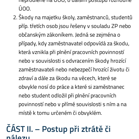
ÚOO.
Škody na majetku školy, zaměstnanců, studentů
příp. třetích osob jsou řešeny v souladu ZP nebo
občanským zákoníkem. Jedná se zejména o
případy, kdy zaměstnavatel odpovídá za škodu,
která vznikla při plnění pracovních povinností
nebo v souvislosti s odvracením škody hrozící
zaměstnavateli nebo nebezpečí hrozící životu či
zdraví a dále za škodu na věcech, které se
obvykle nosí do práce a které si zaměstnanec
nebo student odložil při plnění pracovních
povinností nebo v přímé souvislosti s ním a na
místě k tomu určeném či obvyklém.
ČÁST II. – Postup při ztrátě či
nálezu