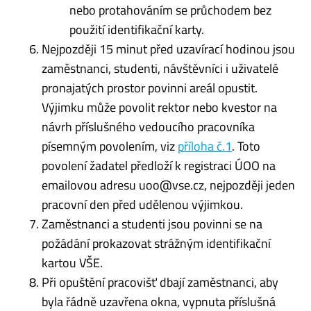
nebo protahováním se průchodem bez
použití identifikační karty.
Nejpozději 15 minut před uzavírací hodinou jsou
zaměstnanci, studenti, návštěvníci i uživatelé
pronajatých prostor povinni areál opustit.
Výjimku může povolit rektor nebo kvestor na
návrh příslušného vedoucího pracovníka
písemným povolením, viz
příloha č.1
. Toto
povolení žadatel předloží k registraci ÚOO na
emailovou adresu uoo@vse.cz, nejpozději jeden
pracovní den před udělenou výjimkou.
Zaměstnanci a studenti jsou povinni se na
požádání prokazovat strážným identifikační
kartou VŠE.
Při opuštění pracovišť dbají zaměstnanci, aby
byla řádně uzavřena okna, vypnuta příslušná