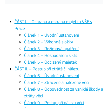
ČÁST I. – Ochrana a ostraha majetku VŠE v
Praze
Článek 1 – Úvodní ustanovení
Článek 2 – Výkonné složky
Článek 3 – Režimová opatření
Článek 4 – Hospodaření s klíči
Článek 5 – Odcizený majetek
ČÁST II. – Postup při ztrátě či nálezu
Článek 6 – Úvodní ustanovení
Článek 7 – Ztracené a nalezené věci
Článek 8 – Odpovědnost za vzniklé škody a
ztráty věcí
Článek 9 – Postup při nálezu věci