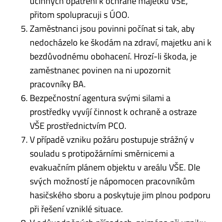
účinných opatření k ochraně majetku VŠE,
přitom spolupracuji s ÚOO.
Zaměstnanci jsou povinni počínat si tak, aby
nedocházelo ke škodám na zdraví, majetku ani k
bezdůvodnému obohacení. Hrozí-li škoda, je
zaměstnanec povinen na ni upozornit
pracovníky BA.
Bezpečnostní agentura svými silami a
prostředky vyvíjí činnost k ochraně a ostraze
VŠE prostřednictvím PCO.
V případě vzniku požáru postupuje strážný v
souladu s protipožárními směrnicemi a
evakuačním plánem objektu v areálu VŠE. Dle
svých možností je nápomocen pracovníkům
hasičského sboru a poskytuje jim plnou podporu
při řešení vzniklé situace.