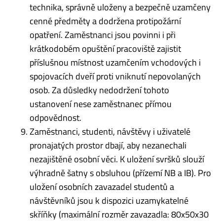
technika, správně uloženy a bezpečně uzamčeny
cenné předměty a dodržena protipožární
opatření. Zaměstnanci jsou povinni i při
krátkodobém opuštění pracoviště zajistit
příslušnou místnost uzamčením vchodových i
spojovacích dveří proti vniknutí nepovolaných
osob. Za důsledky nedodržení tohoto
ustanovení nese zaměstnanec přímou
odpovědnost.
Zaměstnanci, studenti, návštěvy i uživatelé
pronajatých prostor dbají, aby nezanechali
nezajištěné osobní věci. K uložení svršků slouží
výhradně šatny s obsluhou (přízemí NB a IB). Pro
uložení osobních zavazadel studentů a
návštěvníků jsou k dispozici uzamykatelné
skříňky (maximální rozměr zavazadla: 80x50x30