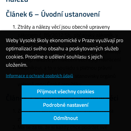
Článek 6 – Úvodní ustanovení
Ztráty a nálezy věcí jsou obecně upraveny
zákonem č. 89/2012 Sb., občanský zákoník, v
Weby Vysoké školy ekonomické v Praze využívají pro
platném znění.
optimalizaci svého obsahu a poskytovaných služeb
Tato směrnice, vydaná VŠE, podrobně upravuje
cookies. Prosíme o udělení souhlasu s jejich
postup nálezce při nalezení věci a její navrácení
uložením.
vlastníkovi, a to v souladu s platnou právní
úpravou a doporučujícími stanovisky orgánů
Informace o ochraně osobních údajů
veřejné moci České republiky.
Přijmout všechny cookies
Článek 7 – Ztracené a nalezené věci
Podrobné nastavení
Ztracenou věcí se rozumí věc, kterou osoba
Odmítnout
ztratila, bez úmyslu věc opustit.
Má se za to, že si každý chce podržet své