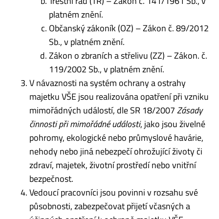
Trestní řád (TR) – Zákon č. 141/1961 Sb., v
platném znění.
Občanský zákoník (OZ) – Zákon č. 89/2012
Sb., v platném znění.
Zákon o zbraních a střelivu (ZZ) – Zákon. č.
119/2002 Sb., v platném znění.
V návaznosti na systém ochrany a ostrahy
majetku VŠE jsou realizována opatření při vzniku
mimořádných událostí, dle SR 18/2007
Zásady
činnosti při mimořádné události
, jako jsou živelné
pohromy, ekologické nebo průmyslové havárie,
nehody nebo jiná nebezpečí ohrožující životy či
zdraví, majetek, životní prostředí nebo vnitřní
bezpečnost.
Vedoucí pracovníci jsou povinni v rozsahu své
působnosti, zabezpečovat přijetí včasných a