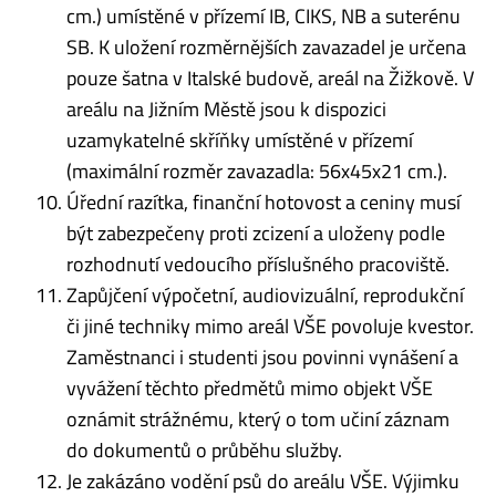
cm.) umístěné v přízemí IB, CIKS, NB a suterénu
SB. K uložení rozměrnějších zavazadel je určena
pouze šatna v Italské budově, areál na Žižkově. V
areálu na Jižním Městě jsou k dispozici
uzamykatelné skříňky umístěné v přízemí
(maximální rozměr zavazadla: 56x45x21 cm.).
Úřední razítka, finanční hotovost a ceniny musí
být zabezpečeny proti zcizení a uloženy podle
rozhodnutí vedoucího příslušného pracoviště.
Zapůjčení výpočetní, audiovizuální, reprodukční
či jiné techniky mimo areál VŠE povoluje kvestor.
Zaměstnanci i studenti jsou povinni vynášení a
vyvážení těchto předmětů mimo objekt VŠE
oznámit strážnému, který o tom učiní záznam
do dokumentů o průběhu služby.
Je zakázáno vodění psů do areálu VŠE. Výjimku