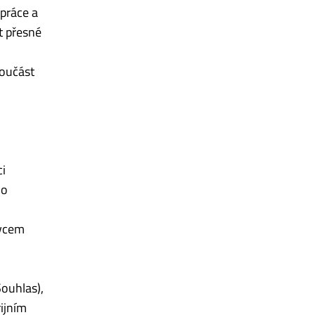
práce a
t přesné
součást
i
ho
ávcem
Souhlas),
ijním