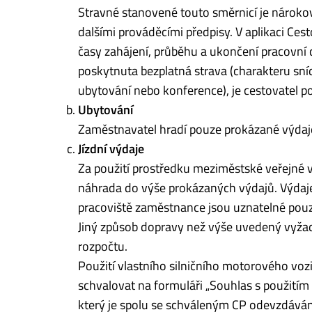
Stravné stanovené touto směrnicí je nárokov
dalšími prováděcími předpisy. V aplikaci Ces
časy zahájení, průběhu a ukončení pracovní c
poskytnuta bezplatná strava (charakteru sní
ubytování nebo konference), je cestovatel po
Ubytování
Zaměstnavatel hradí pouze prokázané výdaj
Jízdní výdaje
Za použití prostředku meziměstské veřejné
náhrada do výše prokázaných výdajů. Výda
pracoviště zaměstnance jsou uznatelné pou
Jiný způsob dopravy než výše uvedený vyža
rozpočtu.
Použití vlastního silničního motorového vozi
schvalovat na formuláři „Souhlas s použitím v
který je spolu se schváleným CP odevzdáván