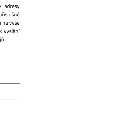
é adresy
příslušné
i na výše
k vyslání
jů.