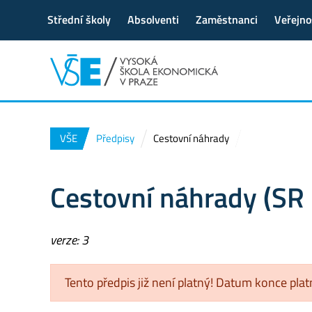
Střední školy
Absolventi
Zaměstnanci
Veřejno
VŠE
Předpisy
Cestovní náhrady
Cestovní náhrady (SR
verze: 3
Tento předpis již není platný! Datum konce pla