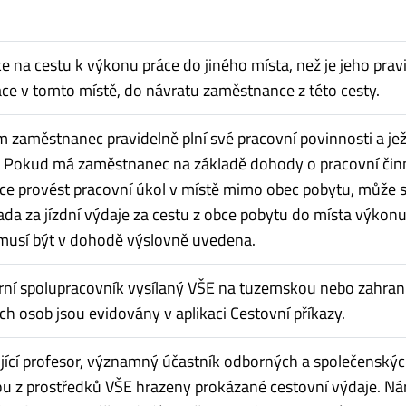
na cestu k výkonu práce do jiného místa, než je jeho prav
áce v tomto místě, do návratu zaměstnance z této cesty.
 zaměstnanec pravidelně plní své pracovní povinnosti a jež
. Pokud má zaměstnanec na základě dohody o pracovní čin
ce provést pracovní úkol v místě mimo obec pobytu, může 
da za jízdní výdaje za cestu z obce pobytu do místa výkonu
musí být v dohodě výslovně uvedena.
rní spolupracovník vysílaný VŠE na tuzemskou nebo zahran
ch osob jsou evidovány v aplikaci Cestovní příkazy.
ující profesor, významný účastník odborných a společenskýc
u z prostředků VŠE hrazeny prokázané cestovní výdaje. Ná