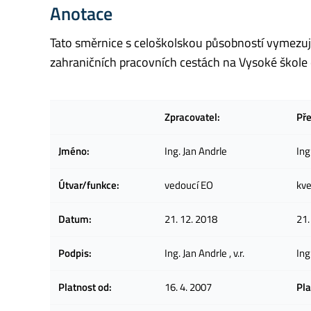
Anotace
Tato směrnice s celoškolskou působností vymezu
zahraničních pracovních cestách na Vysoké škole
Zpracovatel:
Př
Jméno:
Ing. Jan Andrle
Ing
Útvar/funkce:
vedoucí EO
kve
Datum:
21. 12. 2018
21.
Podpis:
Ing. Jan Andrle , v.r.
Ing
Platnost od:
16. 4. 2007
Pla