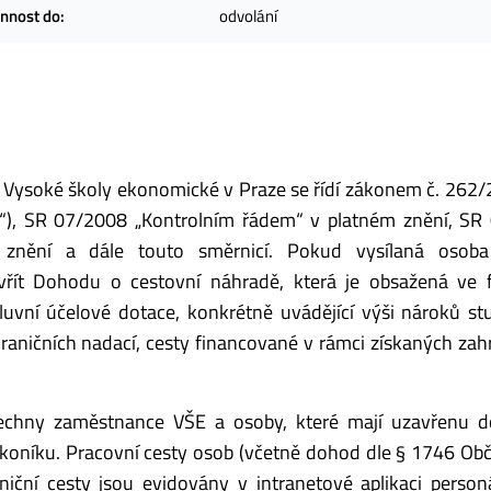
nnost do:
odvolání
Vysoké školy ekonomické v Praze se řídí zákonem č. 262/
on“), SR 07/2008 „Kontrolním řádem“ v platném znění, S
 znění a dále touto směrnicí. Pokud vysílaná osob
ít Dohodu o cestovní náhradě, která je obsažená ve f
vní účelové dotace, konkrétně uvádějící výši nároků st
raničních nadací, cesty financované v rámci získaných zah
šechny zaměstnance VŠE a osoby, které mají uzavřenu 
koníku. Pracovní cesty osob (včetně dohod dle § 1746 O
ční cesty jsou evidovány v intranetové aplikaci person