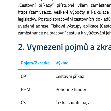
„Cestovní příkazy“ přístupné všem zaměstn
https://zam.vse.cz. Veškeré výpočty a kalkulac
legislativy. Postup zpracování cestovních dokladů
uvedené adrese. Tiskové výstupy aplikace (Cesto
zaměstnance na pracovní cestu a k vyúčtování je
2. Vymezení pojmů a zkr
Pojem/Zkratka
Výklad
CP
Cestovní příkaz
PHM
Pohonné hmoty
ČS
Česká spořitelna, a.s.