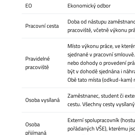
EO
Ekonomický odbor
Doba od nástupu zaměstnance 
Pracovní cesta
pracoviště, včetně výkonu pr
Místo výkonu práce, ve kterém
sjednané v pracovní smlouvě
Pravidelné
nebo dohody o provedení prá
pracoviště
být v dohodě sjednána i náhra
Obě tato místa (odkud-kam) 
Zaměstnanec, student či exte
Osoba vysílaná
cestu. Všechny cesty vysílaný
Externí spolupracovník (host
Osoba
pořádaných VŠE), kterému jso
přijímaná