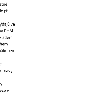
latné
e při
výdajů ve
eny PHM
okladem
ěhem
u nákupem
e
dopravy
dy
vce v
ů