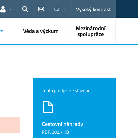
CZ
Vysoký kontrast
Odkazy pro uživatele
Hledat
Mezinárodní
Věda a výzkum
spolupráce
Tento předpis ke stažení
Cestovní náhrady
PDF, 382,7 KB