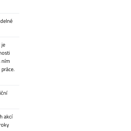
idelné
 je
nosti
s ním
 práce.
iční
h akcí
roky