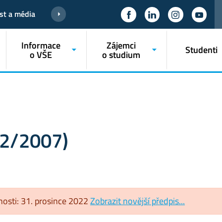
st a média
Informace
Zájemci
Studenti
o VŠE
o studium
 2/2007)
tnosti: 31. prosince 2022
Zobrazit novější předpis...