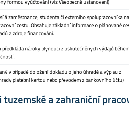
ěny formou vyúčtování (viz Všeobecná ustanovení).
sílá zaměstnance, studenta či externího spolupracovníka n
acovní cestu. Obsahuje základní informace o plánované ce
dů a zdroje financování.
a předkládá nároky plynoucí z uskutečněných výdajů běhe
čností.
aný v případě doložení dokladu o jeho úhradě a výpisu z
hrady platební kartou nebo převodem z bankovního účtu)
i tuzemské a zahraniční praco