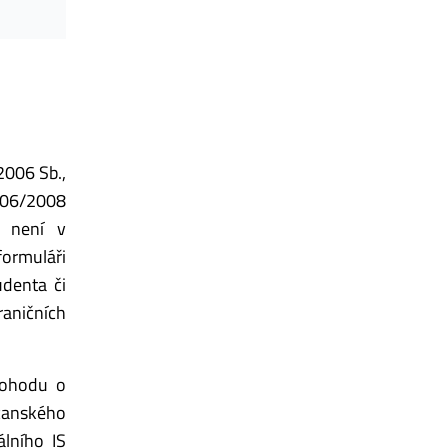
2006 Sb.,
R 06/2008
a není v
ormuláři
udenta či
raničních
dohodu o
bčanského
álního IS