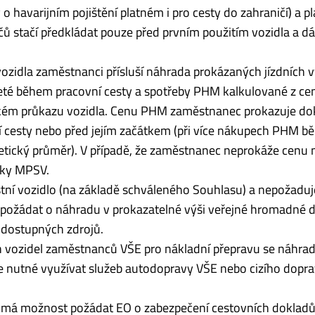
 o havarijním pojištění platném i pro cesty do zahraničí) a p
čů stačí předkládat pouze před prvním použitím vozidla a dál
vozidla zaměstnanci přísluší náhrada prokázaných jízdních 
ujeté během pracovní cesty a spotřeby PHM kalkulované z c
kém průkazu vozidla. Cenu PHM zaměstnanec prokazuje d
esty nebo před jejím začátkem (při více nákupech PHM b
tmetický průměr). V případě, že zaměstnanec neprokáže cen
šky MPSV.
stní vozidlo (na základě schváleného Souhlasu) a nepožaduj
 požádat o náhradu v prokazatelné výši veřejné hromadné 
 dostupných zdrojů.
ch vozidel zaměstnanců VŠE pro nákladní přepravu se náhra
 je nutné využívat služeb autodopravy VŠE nebo cizího dopra
tu má možnost požádat EO o zabezpečení cestovních doklad