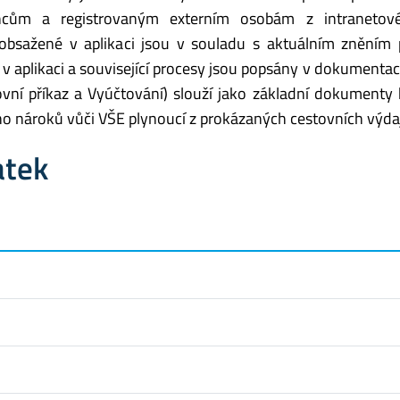
ancům a registrovaným externím osobám z intranetov
e obsažené v aplikaci jsou v souladu s aktuálním zněním 
 v aplikaci a související procesy jsou popsány v dokumentac
vní příkaz a Vyúčtování) slouží jako základní dokumenty 
ho nároků vůči VŠE plynoucí z prokázaných cestovních výda
atek