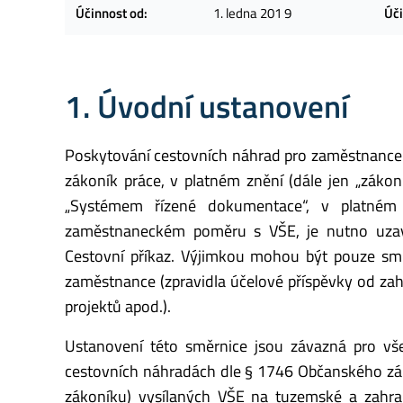
Účinnost od:
1. ledna 201 9
Úči
1. Úvodní ustanovení
Poskytování cestovních náhrad pro zaměstnance 
zákoník práce, v platném znění (dále jen „zák
„Systémem řízené dokumentace“, v platném
zaměstnaneckém poměru s VŠE, je nutno uzavř
Cestovní příkaz. Výjimkou mohou být pouze smlu
zaměstnance (zpravidla účelové příspěvky od zah
projektů apod.).
Ustanovení této směrnice jsou závazná pro v
cestovních náhradách dle § 1746 Občanského zá
zákoníku) vysílaných VŠE na tuzemské a zahrani