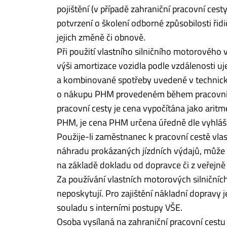
pojištění (v případě zahraniční pracovní cesty
potvrzení o školení odborné způsobilosti řidi
jejich změně či obnově.
Při použití vlastního silničního motorového 
výši amortizace vozidla podle vzdálenosti 
a kombinované spotřeby uvedené v technic
o nákupu PHM provedeném během pracovní c
pracovní cesty je cena vypočítána jako ari
PHM, je cena PHM určena úředně dle vyhlá
Použije-li zaměstnanec k pracovní cestě vla
náhradu prokázaných jízdních výdajů, může
na základě dokladu od dopravce či z veřejně
Za používání vlastních motorových silniční
neposkytují. Pro zajištění nákladní dopravy
souladu s interními postupy VŠE.
Osoba vysílaná na zahraniční pracovní ces