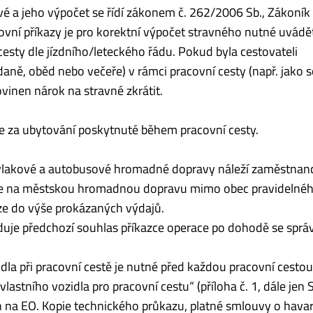
é a jeho výpočet se řídí zákonem č. 262/2006 Sb., Zákoník 
tovní příkazy je pro korektní výpočet stravného nutné uvádě
esty dle jízdního/leteckého řádu. Pokud byla cestovateli
daně, oběd nebo večeře) v rámci pracovní cesty (např. jako 
vinen nárok na stravné zkrátit.
e za ubytování poskytnuté během pracovní cesty.
 vlakové a autobusové hromadné dopravy náleží zaměstnanc
je na městskou hromadnou dopravu mimo obec pravidelné
ze do výše prokázaných výdajů.
duje předchozí souhlas příkazce operace po dohodě se spr
dla při pracovní cestě je nutné před každou pracovní cestou
lastního vozidla pro pracovní cestu“ (příloha č. 1, dále jen 
 na EO. Kopie technického průkazu, platné smlouvy o havar