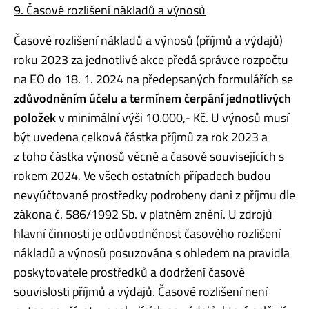
9. Časové rozlišení nákladů a výnosů
Časové rozlišení nákladů a výnosů (příjmů a výdajů)
roku 2023 za jednotlivé akce předá správce rozpočtu
na EO do 18. 1. 2024 na předepsaných formulářích se
zdůvodněním účelu a termínem čerpání jednotlivých
položek
v minimální výši 10.000,- Kč. U výnosů musí
být uvedena celková částka příjmů za rok 2023 a
z toho částka výnosů věcně a časově souvisejících s
rokem 2024. Ve všech ostatních případech budou
nevyúčtované prostředky podrobeny dani z příjmu dle
zákona č. 586/1992 Sb. v platném znění. U zdrojů
hlavní činnosti je odůvodněnost časového rozlišení
nákladů a výnosů posuzována s ohledem na pravidla
poskytovatele prostředků a dodržení časové
souvislosti příjmů a výdajů. Časové rozlišení není