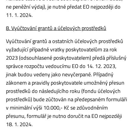
ne peněžní výdaj), je nutné předat EO nejpozději do
11. 1. 2024.
8. Vyúčtování grantů a účelových prostředků
Vyúčtování grantů a ostatních účelových prostředků
vyžadující případné vratky poskytovatelům za rok
2023 (odsouhlasené poskytovatelem) předá příslušný
správce rozpočtu vedoucímu EO do 14. 12. 2023,
jinak budou vedeny jako nevyčerpané. Případný
zákonem a pravidly poskytovatele umožněný přesun
prostředků do následujícího roku (fondu účelových
prostředků) bude zúčtován na předepsaném formuláři
v minimální výši 10.000,- Kč se zdůvodněním
přesunu, formulář je nutno doručit na EO nejpozději
18. 1. 2024.