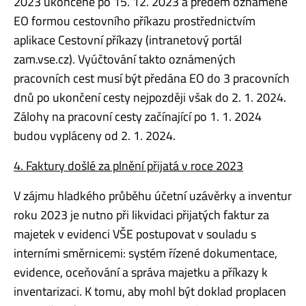
2023 ukončené po 15. 12. 2023 a předem oznámené
EO formou cestovního příkazu prostřednictvím
aplikace Cestovní příkazy (intranetový portál
zam.vse.cz). Vyúčtování takto oznámených
pracovních cest musí být předána EO do 3 pracovních
dnů po ukončení cesty nejpozději však do 2. 1. 2024.
Zálohy na pracovní cesty začínající po 1. 1. 2024
budou vypláceny od 2. 1. 2024.
4. Faktury došlé za plnění přijatá v roce 2023
V zájmu hladkého průběhu účetní uzávěrky a inventur
roku 2023 je nutno při likvidaci přijatých faktur za
majetek v evidenci VŠE postupovat v souladu s
interními směrnicemi: systém řízené dokumentace,
evidence, oceňování a správa majetku a příkazy k
inventarizaci. K tomu, aby mohl být doklad proplacen