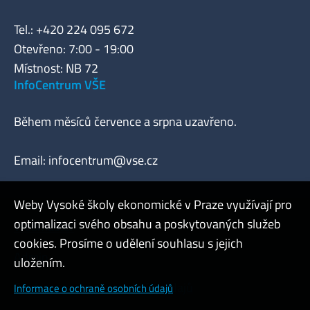
Tel.: +420 224 095 672
Otevřeno: 7:00 - 19:00
Místnost: NB 72
InfoCentrum VŠE
Během měsíců července a srpna uzavřeno.
Email:
infocentrum@vse.cz
Weby Vysoké školy ekonomické v Praze využívají pro
optimalizaci svého obsahu a poskytovaných služeb
Webmaster
cookies. Prosíme o udělení souhlasu s jejich
Admin
uložením.
Cookies a ochrana osobních údajů
Informace o ochraně osobních údajů