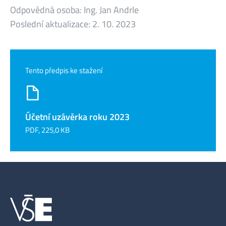
Odpovědná osoba:
Ing. Jan Andrle
Poslední aktualizace:
2. 10. 2023
Tento předpis ke stažení
Účetní uzávěrka roku 2023
PDF, 225,0 KB