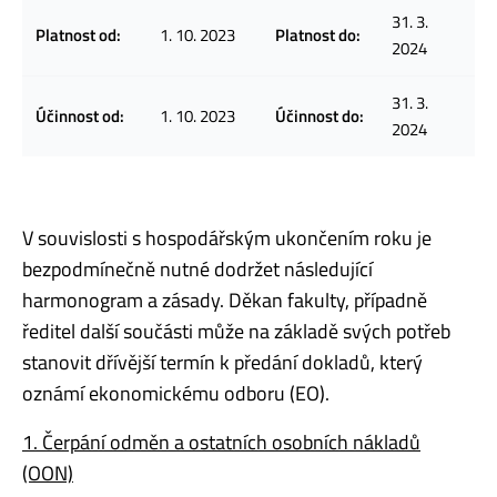
31. 3.
Platnost od:
1. 10. 2023
Platnost do:
2024
31. 3.
Účinnost od:
1. 10. 2023
Účinnost do:
2024
V souvislosti s hospodářským ukončením roku je
bezpodmínečně nutné dodržet následující
harmonogram a zásady. Děkan fakulty, případně
ředitel další součásti může na základě svých potřeb
stanovit dřívější termín k předání dokladů, který
oznámí ekonomickému odboru (EO).
1. Čerpání odměn a ostatních osobních nákladů
(OON)