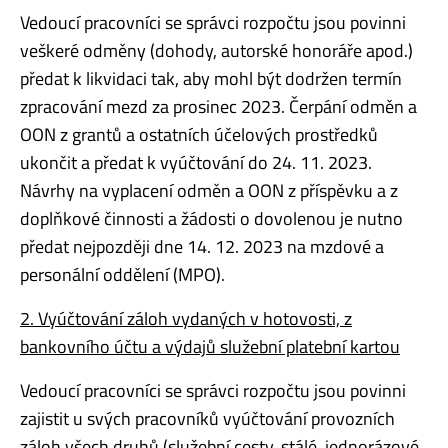
Vedoucí pracovníci se správci rozpočtu jsou povinni
veškeré odměny (dohody, autorské honoráře apod.)
předat k likvidaci tak, aby mohl být dodržen termín
zpracování mezd za prosinec 2023. Čerpání odměn a
OON z grantů a ostatních účelových prostředků
ukončit a předat k vyúčtování do 24. 11. 2023.
Návrhy na vyplacení odměn a OON z příspěvku a z
doplňkové činnosti a žádosti o dovolenou je nutno
předat nejpozději dne 14. 12. 2023 na mzdové a
personální oddělení (MPO).
2. Vyúčtování záloh vydaných v hotovosti, z
bankovního účtu a výdajů služební platební kartou
Vedoucí pracovníci se správci rozpočtu jsou povinni
zajistit u svých pracovníků vyúčtování provozních
záloh všech druhů (služební cesty, stálé, jednorázové,