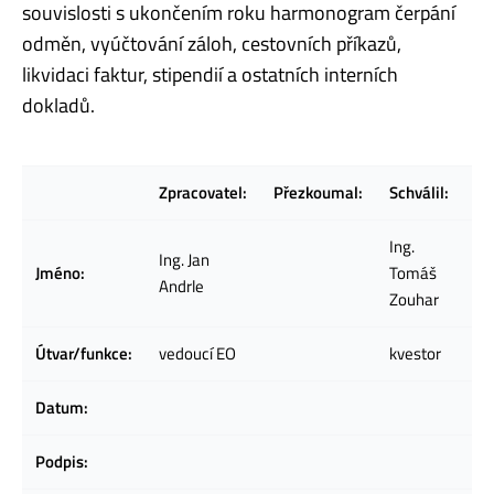
souvislosti s ukončením roku harmonogram čerpání
odměn, vyúčtování záloh, cestovních příkazů,
likvidaci faktur, stipendií a ostatních interních
dokladů.
Zpracovatel:
Přezkoumal:
Schválil:
Ing.
Ing. Jan
Jméno:
Tomáš
Andrle
Zouhar
Útvar/funkce:
vedoucí EO
kvestor
Datum:
Podpis: