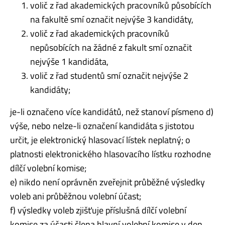
volič z řad akademických pracovníků působících
na fakultě smí označit nejvýše 3 kandidáty,
volič z řad akademických pracovníků
nepůsobících na žádné z fakult smí označit
nejvýše 1 kandidáta,
volič z řad studentů smí označit nejvýše 2
kandidáty;
je-li označeno více kandidátů, než stanoví písmeno d)
výše, nebo nelze-li označení kandidáta s jistotou
určit, je elektronický hlasovací lístek neplatný; o
platnosti elektronického hlasovacího lístku rozhodne
dílčí volební komise;
e) nikdo není oprávněn zveřejnit průběžné výsledky
voleb ani průběžnou volební účast;
f) výsledky voleb zjišťuje příslušná dílčí volební
komise za účasti člena hlavní volební komise v den