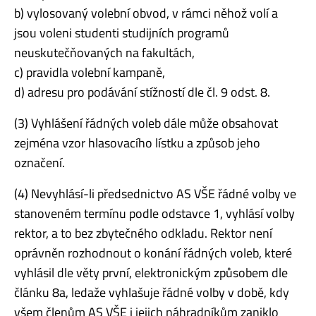
b) vylosovaný volební obvod, v rámci něhož volí a
jsou voleni studenti studijních programů
neuskutečňovaných na fakultách,
c) pravidla volební kampaně,
d) adresu pro podávání stížností dle čl. 9 odst. 8.
(3) Vyhlášení řádných voleb dále může obsahovat
zejména vzor hlasovacího lístku a způsob jeho
označení.
(4) Nevyhlásí-li předsednictvo AS VŠE řádné volby ve
stanoveném termínu podle odstavce 1, vyhlásí volby
rektor, a to bez zbytečného odkladu. Rektor není
oprávněn rozhodnout o konání řádných voleb, které
vyhlásil dle věty první, elektronickým způsobem dle
článku 8a, ledaže vyhlašuje řádné volby v době, kdy
všem členům AS VŠE i jejich náhradníkům zaniklo