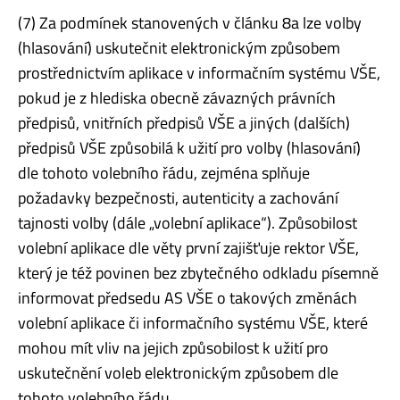
(7) Za podmínek stanovených v článku 8a lze volby
(hlasování) uskutečnit elektronickým způsobem
prostřednictvím aplikace v informačním systému VŠE,
pokud je z hlediska obecně závazných právních
předpisů, vnitřních předpisů VŠE a jiných (dalších)
předpisů VŠE způsobilá k užití pro volby (hlasování)
dle tohoto volebního řádu, zejména splňuje
požadavky bezpečnosti, autenticity a zachování
tajnosti volby (dále „volební aplikace“). Způsobilost
volební aplikace dle věty první zajišťuje rektor VŠE,
který je též povinen bez zbytečného odkladu písemně
informovat předsedu AS VŠE o takových změnách
volební aplikace či informačního systému VŠE, které
mohou mít vliv na jejich způsobilost k užití pro
uskutečnění voleb elektronickým způsobem dle
tohoto volebního řádu.