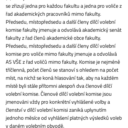
se zřizují jedna pro každou fakultu a jedna pro voliče z
řad akademických pracovníků mimo fakulty.
Předsedu, místopředsedu a další členy dílčí volební
komise fakulty jmenuje a odvolává akademický senát
fakulty z řad členů akademické obce fakulty.
Předsedu, místopředsedu a další členy dílčí volební
komise pro voliče mimo fakulty jmenuje a odvolává
AS VŠE z řad voličů mimo fakulty. Komise je nejméně
tříčlenná, počet členů se stanoví s ohledem na počet
míst, na nichž se koná hlasování tak, aby na každém
místě byli stále přítomni alespoň dva členové dílčí
volební komise. Členové dílčí volební komise jsou
jmenováni vždy pro konkrétní vyhlášené volby a
členství v dílčí volební komisi zaniká uplynutím
jednoho měsíce od vyhlášení platných výsledků voleb
v daném volebním obvodě.