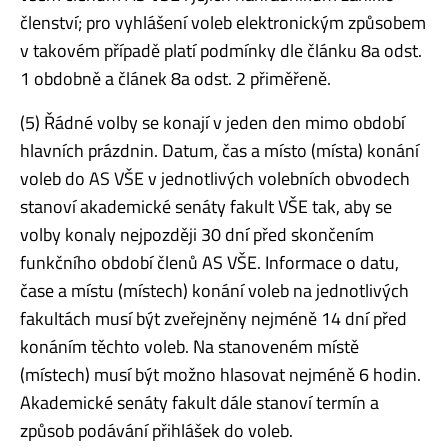
členství; pro vyhlášení voleb elektronickým způsobem
v takovém případě platí podmínky dle článku 8a odst.
1 obdobně a článek 8a odst. 2 přiměřeně.
(5) Řádné volby se konají v jeden den mimo období
hlavních prázdnin. Datum, čas a místo (místa) konání
voleb do AS VŠE v jednotlivých volebních obvodech
stanoví akademické senáty fakult VŠE tak, aby se
volby konaly nejpozději 30 dní před skončením
funkčního období členů AS VŠE. Informace o datu,
čase a místu (místech) konání voleb na jednotlivých
fakultách musí být zveřejněny nejméně 14 dní před
konáním těchto voleb. Na stanoveném místě
(místech) musí být možno hlasovat nejméně 6 hodin.
Akademické senáty fakult dále stanoví termín a
způsob podávání přihlášek do voleb.