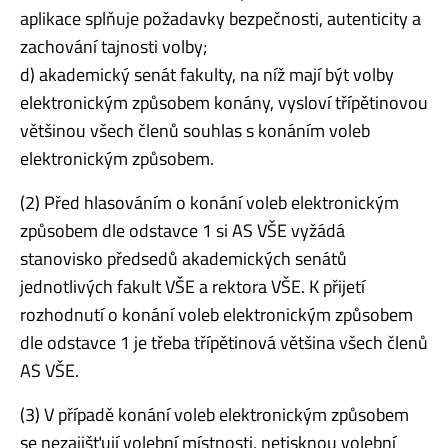
aplikace splňuje požadavky bezpečnosti, autenticity a
zachování tajnosti volby;
d) akademický senát fakulty, na níž mají být volby
elektronickým způsobem konány, vysloví třípětinovou
většinou všech členů souhlas s konáním voleb
elektronickým způsobem.
(2) Před hlasováním o konání voleb elektronickým
způsobem dle odstavce 1 si AS VŠE vyžádá
stanovisko předsedů akademických senátů
jednotlivých fakult VŠE a rektora VŠE. K přijetí
rozhodnutí o konání voleb elektronickým způsobem
dle odstavce 1 je třeba třípětinová většina všech členů
AS VŠE.
(3) V případě konání voleb elektronickým způsobem
se nezajišťují volební místnosti, netisknou volební