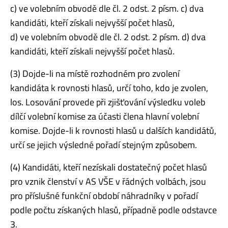
c) ve volebním obvodě dle čl. 2 odst. 2 písm. c) dva
kandidáti, kteří získali nejvyšší počet hlasů,
d) ve volebním obvodě dle čl. 2 odst. 2 písm. d) dva
kandidáti, kteří získali nejvyšší počet hlasů.
(3) Dojde-li na místě rozhodném pro zvolení
kandidáta k rovnosti hlasů, určí toho, kdo je zvolen,
los. Losování provede při zjišťování výsledku voleb
dílčí volební komise za účasti člena hlavní volební
komise. Dojde-li k rovnosti hlasů u dalších kandidátů,
určí se jejich výsledné pořadí stejným způsobem.
(4) Kandidáti, kteří nezískali dostatečný počet hlasů
pro vznik členství v AS VŠE v řádných volbách, jsou
pro příslušné funkční období náhradníky v pořadí
podle počtu získaných hlasů, případně podle odstavce
3.