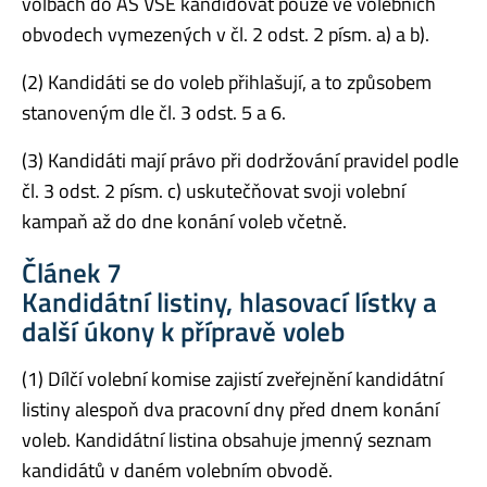
volbách do AS VŠE kandidovat pouze ve volebních
obvodech vymezených v čl. 2 odst. 2 písm. a) a b).
(2) Kandidáti se do voleb přihlašují, a to způsobem
stanoveným dle čl. 3 odst. 5 a 6.
(3) Kandidáti mají právo při dodržování pravidel podle
čl. 3 odst. 2 písm. c) uskutečňovat svoji volební
kampaň až do dne konání voleb včetně.
Článek 7
Kandidátní listiny, hlasovací lístky a
další úkony k přípravě voleb
(1) Dílčí volební komise zajistí zveřejnění kandidátní
listiny alespoň dva pracovní dny před dnem konání
voleb. Kandidátní listina obsahuje jmenný seznam
kandidátů v daném volebním obvodě.