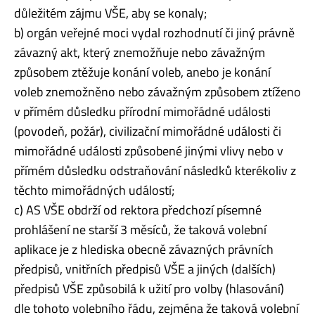
důležitém zájmu VŠE, aby se konaly;
b) orgán veřejné moci vydal rozhodnutí či jiný právně
závazný akt, který znemožňuje nebo závažným
způsobem ztěžuje konání voleb, anebo je konání
voleb znemožněno nebo závažným způsobem ztíženo
v přímém důsledku přírodní mimořádné události
(povodeň, požár), civilizační mimořádné události či
mimořádné události způsobené jinými vlivy nebo v
přímém důsledku odstraňování následků kterékoliv z
těchto mimořádných událostí;
c) AS VŠE obdrží od rektora předchozí písemné
prohlášení ne starší 3 měsíců, že taková volební
aplikace je z hlediska obecně závazných právních
předpisů, vnitřních předpisů VŠE a jiných (dalších)
předpisů VŠE způsobilá k užití pro volby (hlasování)
dle tohoto volebního řádu, zejména že taková volební