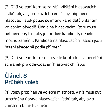
(2) Dílčí volební komise zajistí vytištění hlasovacích
lístků tak, aby pro každého voliče byl připraven
hlasovací lístek pouze se jmény kandidátů v daném
volebním obvodě. Údaje na hlasovacím lístku musí
být uvedeny tak, aby jednotlivé kandidáty nebylo
možno zaměnit. Kandidáti na hlasovacích lístcích jsou
řazeni abecedně podle příjmení.
(3) Dílčí volební komise provede kontrolu a zapečetění
schránek pro odevzdávání hlasovacích lístků.
Článek 8
Průběh voleb
(1) Volby probíhají ve volební místnosti, v níž musí být
umožněna úprava hlasovacích lístků tak, aby bylo
zajištěno tajné hlasování.