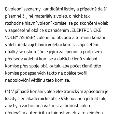
i) volební seznamy, kandidátní listiny a případné další
písemné či jiné materiály z voleb, o nichž tak
rozhodne hlavní volební komise, se po skončení voleb
v zapečetěné obálce s označením „ELEKTRONICKÉ
VOLBY AS VŠE“, volebního obvodu a termínu konání
voleb předávají hlavní volební komisi; zapečetění
obálky se uskutečňuje jejím zalepením a podpisem
předsedy volební komise a dalších členů volební
komise přes spoje obálky tak, aby počet členů této
komise podepsaných takto na obálce tvořil
nadpoloviční většinu této komise.
(4) V případě konání voleb elektronickým způsobem je
každý člen akademické obce VŠE povinen jednat tak,
aby byla zachována vážnost a řádnost voleb,
především autenticita a tajnost voleb, a to zejména