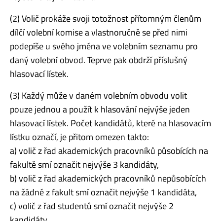
(2) Volič prokáže svoji totožnost přítomným členům
dílčí volební komise a vlastnoručně se před nimi
podepíše u svého jména ve volebním seznamu pro
daný volební obvod. Teprve pak obdrží příslušný
hlasovací lístek.
(3) Každý může v daném volebním obvodu volit
pouze jednou a použít k hlasování nejvýše jeden
hlasovací lístek. Počet kandidátů, které na hlasovacím
lístku označí, je přitom omezen takto:
a) volič z řad akademických pracovníků působících na
fakultě smí označit nejvýše 3 kandidáty,
b) volič z řad akademických pracovníků nepůsobících
na žádné z fakult smí označit nejvýše 1 kandidáta,
c) volič z řad studentů smí označit nejvýše 2
kandidáty.