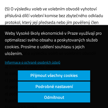
(5) O výsledku voleb ve volebním obvodě vyhotoví
příslušná dílčí volební komise bez zbytečného odkladu
protokol, který její předseda nebo jím pověřený člen
dílčí volební komise předá nejpozději následující
Weby Vysoké školy ekonomické v Praze využívají pro
pracovní den předsedovi hlavní volební komise nebo
optimalizaci svého obsahu a poskytovaných služeb
jím pověřenému členovi hlavní volební komise.
cookies. Prosíme o udělení souhlasu s jejich
(6) Protokol o výsledku voleb ve volebním obvodě
uložením.
obsahuje:
Informace o ochraně osobních údajů
a) označení volebního obvodu,
b) datum, čas a místo konání voleb,
Přijmout všechny cookies
c) počet voličů zapsaných ve volebním seznamu,
Podrobné nastavení
d) počet vydaných hlasovacích lístků,
e) počet odevzdaných hlasovacích lístků,
Odmítnout
f) počty odevzdaných platných a neplatných
hlasovacích lístků,