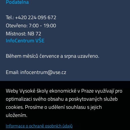
Podatelna
Tel.: +420 224 095 672
Otevřeno: 7:00 - 19:00
Místnost: NB 72
InfoCentrum VŠE
Během měsíců července a srpna uzavřeno.
Email:
infocentrum@vse.cz
Weby Vysoké školy ekonomické v Praze využívají pro
optimalizaci svého obsahu a poskytovaných služeb
Webmaster
cookies. Prosíme o udělení souhlasu s jejich
Admin
uložením.
Cookies a ochrana osobních údajů
Informace o ochraně osobních údajů