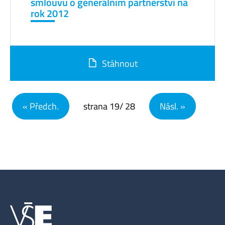
smlouvu o generálním partnerství na
rok 2012
Stáhnout
Navigace pro příspěvky
« Předch.
strana
19
/ 28
Násl. »