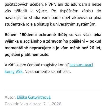
počítačových učeben, k VPN ani do eduroam a nelze
vás přiřadit k výuce. Po úspěšném zápisu do
navazujícího studia vám bude opět aktivována plná
studentská role a přístup k univerzitním systémům.
Během 180denní ochranné lhůty se vás však týká
výjimka u sociálního a zdravotního pojištění – pokud
momentálně nepracujete a je vám méně než 26 let,
pojištění platit nemusíte.
V září se pro čerstvé magistry konají
seznamovací
kurzy VŠE
. Nezapomeňte se přihlásit.
Autor:
Eliška Gutwirthová
Poslední aktualizace:
7. 1. 2026