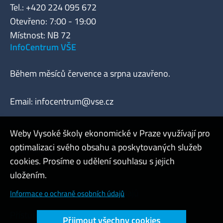
Tel.: +420 224 095 672
Otevřeno: 7:00 - 19:00
Místnost: NB 72
InfoCentrum VŠE
Během měsíců července a srpna uzavřeno.
Email:
infocentrum@vse.cz
Weby Vysoké školy ekonomické v Praze využívají pro
optimalizaci svého obsahu a poskytovaných služeb
Webmaster
cookies. Prosíme o udělení souhlasu s jejich
Admin
uložením.
Cookies a ochrana osobních údajů
Informace o ochraně osobních údajů
Přístupnost webu
Přijmout všechny cookies