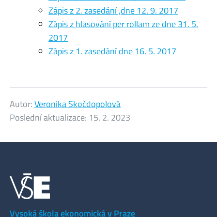
Zápis z 2. zasedání ,dne 12. 9. 2017
Zápis z hlasování per rollam ze dne 31. 5.
2017
Zápis z 1. zasedání dne 16. 5. 2017
Autor:
Veronika Skočdopolová
Poslední aktualizace:
15. 2. 2023
Vysoká škola ekonomická v Praze