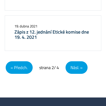
19. dubna 2021
Zápis z 12. jednání Etické komise dne
19. 4. 2021
Navigace pro příspěvky
« Předch.
strana
2
/ 4
Násl. »