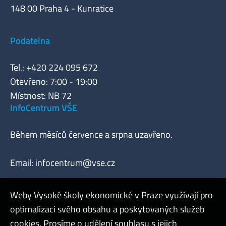
148 00 Praha 4 - Kunratice
Podatelna
Tel.: +420 224 095 672
Otevřeno: 7:00 - 19:00
Místnost: NB 72
InfoCentrum VŠE
Během měsíců července a srpna uzavřeno.
Email:
infocentrum@vse.cz
Weby Vysoké školy ekonomické v Praze využívají pro
optimalizaci svého obsahu a poskytovaných služeb
Webmaster
cookies. Prosíme o udělení souhlasu s jejich