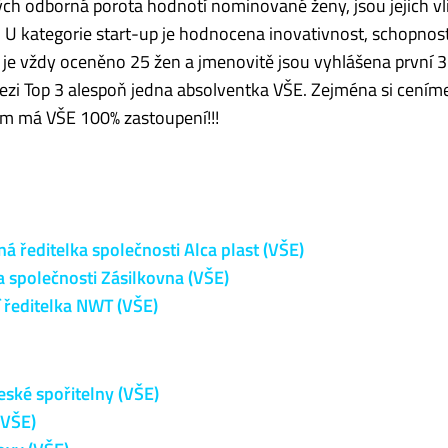
erých odborná porota hodnotí nominované ženy, jsou jejich vli
 U kategorie start-up je hodnocena inovativnost, schopnost
ch je vždy oceněno 25 žen a jmenovitě jsou vyhlášena první 3
ezi Top 3 alespoň jedna absolventka VŠE. Zejména si cením
am má VŠE 100% zastoupení!!!
 ředitelka společnosti Alca plast (VŠE)
a společnosti Zásilkovna (VŠE)
í ředitelka NWT (VŠE)
ské spořitelny (VŠE)
(VŠE)