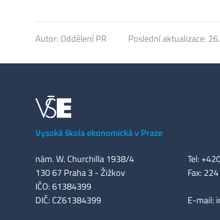
Autor:
Oddělení PR
Poslední aktualizace:
26.
Vysoká škola ekonomická v Praze
nám. W. Churchilla 1938/4
Tel: +42
130 67 Praha 3 - Žižkov
Fax: 224
IČO: 61384399
DIČ: CZ61384399
E-mail: