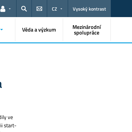
CZ
Vysoký kontrast
Odkazy pro uživatele
Hledat
Mezinárodní
Věda a výzkum
spolupráce
a
ily ve
i start-