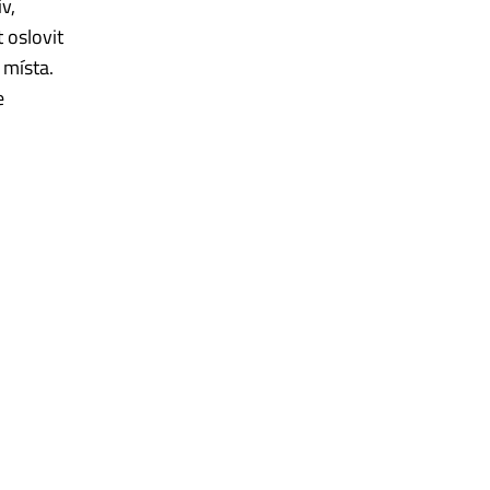
v,
 oslovit
 místa.
e