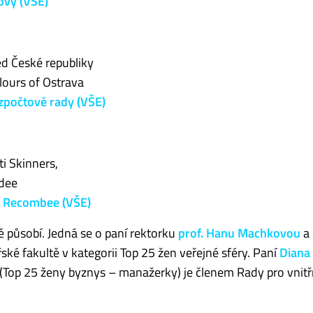
ovy (VŠE)
d České republiky
lours of Ostrava
zpočtové rady (VŠE)
i Skinners,
ndee
ti Recombee (VŠE)
 působí. Jedná se o paní rektorku
prof. Hanu Machkovou
a
ké fakultě v kategorii Top 25 žen veřejné sféry. Paní
Diana
te (Top 25 ženy byznys – manažerky) je členem Rady pro vnitř