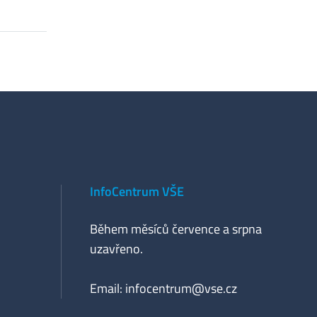
InfoCentrum VŠE
Během měsíců července a srpna
uzavřeno.
Email:
infocentrum@vse.cz