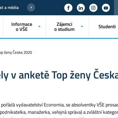
st a média
Informace
Zájemci
Studenti
o VŠE
o studium
Top ženy Česka 2020
ly v anketě Top ženy Česk
 pořádá vydavatelství Economia, se absolventky VŠE prosad
(podnikatelka, manažerka, veřejná správa) a zvláštní kategori