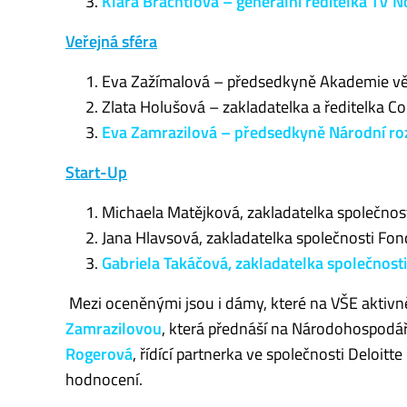
Klára Brachtlová – generální ředitelka TV N
Veřejná sféra
Eva Zažímalová – předsedkyně Akademie vě
Zlata Holušová – zakladatelka a ředitelka Co
Eva Zamrazilová – předsedkyně Národní ro
Start-Up
Michaela Matějková, zakladatelka společnost
Jana Hlavsová, zakladatelka společnosti Fo
Gabriela Takáčová, zakladatelka společnos
Mezi oceněnými jsou i dámy, které na VŠE aktivně
Zamrazilovou
, která přednáší na Národohospodářs
Rogerová
, řídící partnerka ve společnosti Deloit
hodnocení.