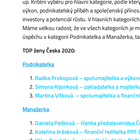
up. Kritérii výběru pro hlavní kategorie, podle kt
výkon, podnikatelský příběh a společenský přínos.
investory a potenciál růstu. V hlavních kategorií
Máme velkou radost, že ve všech kategoriích je m
úspěchu v kategorii Podnikatelka a Manažerka, t
TOP ženy Česka 2020:
Podnikatelka
Radka Prokopová – spolumajitelka a výkonná
Simona Kijonková – zakladatelka a majitelk
Martina Vítková – spolumajitelka a finančn
Manažerka
Daniela Pešková – členka představenstva Če
Kateřina Jirásková – finanční ředitelka PPF 