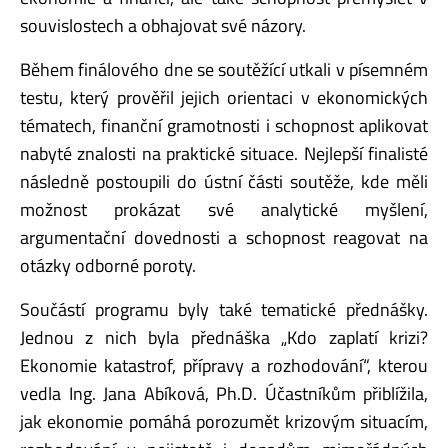
souvislostech a obhajovat své názory.
Během finálového dne se soutěžící utkali v písemném
testu, který prověřil jejich orientaci v ekonomických
tématech, finanční gramotnosti i schopnost aplikovat
nabyté znalosti na praktické situace. Nejlepší finalisté
následně postoupili do ústní části soutěže, kde měli
možnost prokázat své analytické myšlení,
argumentační dovednosti a schopnost reagovat na
otázky odborné poroty.
Součástí programu byly také tematické přednášky.
Jednou z nich byla přednáška „Kdo zaplatí krizi?
Ekonomie katastrof, přípravy a rozhodování“, kterou
vedla Ing. Jana Abíková, Ph.D. Účastníkům přiblížila,
jak ekonomie pomáhá porozumět krizovým situacím,