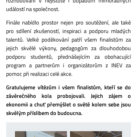
rozhodování v nejistotě i dopadům mimořádných
událostí na společnost.
Finále nabídlo prostor nejen pro soutěžení, ale také
pro sdílení zkušeností, inspiraci a podporu mladých
talentů. Velké poděkování patří všem finalistům za
jejich skvělé výkony, pedagogům za dlouhodobou
podporu studentů, přednášejícím za obohacující
program a partnerům i organizátorům z INEV za
pomoc při realizaci celé akce.
Gratulujeme vítězům i všem finalistům, kteří se do
závěrečného kola probojovali. Jejich zájem o
ekonomii a chuť přemýšlet o světě kolem sebe jsou
skvělým příslibem do budoucna.