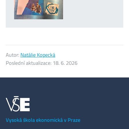
Autor:
Natálie Kopecká
Poslední aktualizace:
18. 6. 2026
Vysoká škola ekonomická v Praze