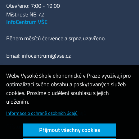
Otevřeno: 7:00 - 19:00
Místnost: NB 72
InfoCentrum VŠE
Během měsíců července a srpna uzavřeno.
Email:
infocentrum@vse.cz
Weby Vysoké školy ekonomické v Praze využívají pro
optimalizaci svého obsahu a poskytovaných služeb
Webmaster
cookies. Prosíme o udělení souhlasu s jejich
Admin
uložením.
Cookies a ochrana osobních údajů
Informace o ochraně osobních údajů
Přístupnost webu
Přijmout všechny cookies