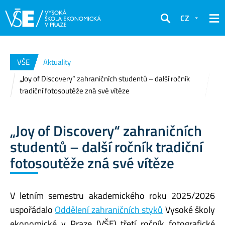
CZ
Hledat
VŠE
Aktuality
„Joy of Discovery“ zahraničních studentů – další ročník
tradiční fotosoutěže zná své vítěze
„Joy of Discovery“ zahraničních
studentů – další ročník tradiční
fotosoutěže zná své vítěze
V letním semestru akademického roku 2025/2026
uspořádalo
Oddělení zahraničních styků
Vysoké školy
ekonomické v Praze (VŠE) třetí ročník fotografické