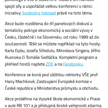
spojit síly a uspořádat velkou konferenci v rámci
iniciativy
Svobodný listopad
právě na toto téma.
Akce bude rozdělena do tří panelových diskusí a
tematicky pokryje ekonomický a sociální vývoj v
Česku, částečně i na Slovensku, od roku 1989 až do
současnosti. Těšit se můžete například na tyto hosty:
Karla Dybu, Josefa Středulu, Miroslava Singera, Jiřího
Rusnoka či Tomáše Sedláčka. Kompletní program a
přehled hostů najdete
ZDE
a na
Facebooku
.
Konference se koná pod záštitou rektorky VŠE prof.
Hany Machkové; Zastoupení Evropské komise v
České republice a Ministerstva průmyslu a obchodu.
Akce proběhne na Vysoké škole ekonomické v Praze
v aule RB 101 a je přístupná široké veřejnosti zdarma.