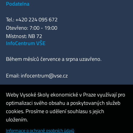
Podatelna
Tel.: +420 224 095 672
Otevřeno: 7:00 - 19:00
Místnost: NB 72
InfoCentrum VŠE
Během měsíců července a srpna uzavřeno.
Email:
infocentrum@vse.cz
Weby Vysoké školy ekonomické v Praze využívají pro
optimalizaci svého obsahu a poskytovaných služeb
Webmaster
cookies. Prosíme o udělení souhlasu s jejich
Admin
uložením.
Cookies a ochrana osobních údajů
Informace o ochraně osobních údajů