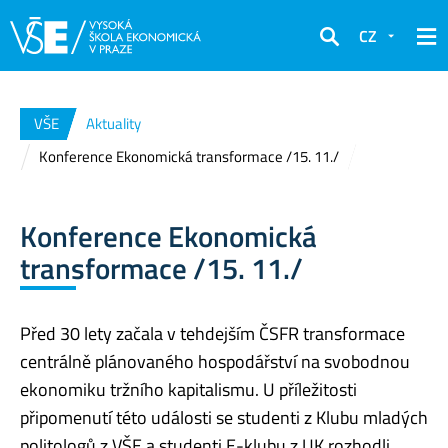
CZ
Hledat
VŠE
Aktuality
Konference Ekonomická transformace /15. 11./
Konference Ekonomická
transformace /15. 11./
Před 30 lety začala v tehdejším ČSFR transformace
centrálně plánovaného hospodářství na svobodnou
ekonomiku tržního kapitalismu. U příležitosti
připomenutí této události se studenti z Klubu mladých
politologů z VŠE a studenti E-klubu z UK rozhodli