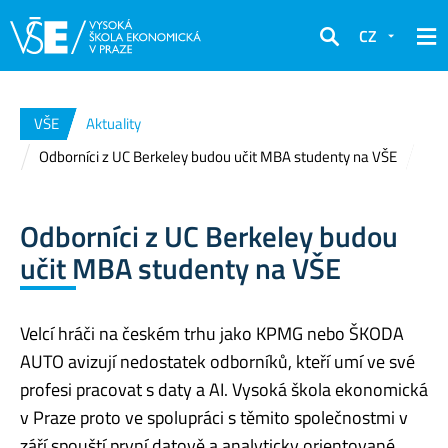
CZ
Hledat
VŠE
Aktuality
Odborníci z UC Berkeley budou učit MBA studenty na VŠE
Odborníci z UC Berkeley budou
učit MBA studenty na VŠE
Velcí hráči na českém trhu jako KPMG nebo ŠKODA
AUTO avizují nedostatek odborníků, kteří umí ve své
profesi pracovat s daty a AI. Vysoká škola ekonomická
v Praze proto ve spolupráci s těmito společnostmi v
září spouští první datově a analyticky orientované