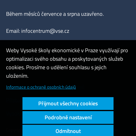
Během měsíců července a srpna uzavřeno.
Email:
infocentrum@vse.cz
Weby Vysoké školy ekonomické v Praze využívají pro
optimalizaci svého obsahu a poskytovaných služeb
Webmaster
cookies. Prosíme o udělení souhlasu s jejich
Admin
uložením.
Cookies a ochrana osobních údajů
Informace o ochraně osobních údajů
Přístupnost webu
Přijmout všechny cookies
Vysoký kontrast
Podrobné nastavení
Copyright © 2000 - 2026 Vysoká škola ekonomická v Praze
Odmítnout