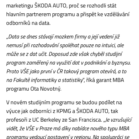
marketingu ŠKODA AUTO, proč se rozhodli stát
hlavním partnerem programu a přispět ke vzdělávání
odborníků na data.
„
Data se dnes stávají mozkem firmy a její vedení již
nemusí při rozhodování spoléhat pouze na intuici, ale
může se z dat učit. Doposud zde však chyběl studijní
program zaměřený na využití dat v podnikání a byznysu.
Proto VŠE jako první v ČR takový program otevírá, a to
na Fakultě informatiky a statistiky
”, říká garant MBA
programu Ota Novotný.
V novém studijním programu se budou podílet na
výuce jak odborníci z KPMG a ŠKODA AUTO, tak
profesoři z UC Berkeley ze San Francisca. „
Je vzrušující
vidět, že VŠE v Praze má díky nabídce nového typu MBA
programu vedoucí postavení v regionu. Na spolupráci se