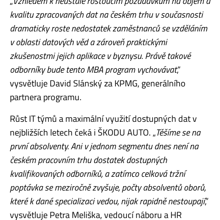
„
Vzhledem k neustále rostoucím požadavkům na objem a
kvalitu zpracovaných dat na českém trhu v současnosti
dramaticky roste nedostatek zaměstnanců se vzděláním
v oblasti datových věd a zároveň praktickými
zkušenostmi jejich aplikace v byznysu. Právě takové
odborníky bude tento MBA program vychovávat
,“
vysvětluje David Slánský za KPMG, generálního
partnera programu.
Růst IT týmů a maximální využití dostupných dat v
nejbližších letech čeká i ŠKODU AUTO. „
Těšíme se na
první absolventy. Ani v jednom segmentu dnes není na
českém pracovním trhu dostatek dostupných
kvalifikovaných odborníků, a zatímco celková tržní
poptávka se meziročně zvyšuje, počty absolventů oborů,
které k dané specializaci vedou, nijak rapidně nestoupají
,”
vysvětluje Petra Meliška, vedoucí náboru a HR