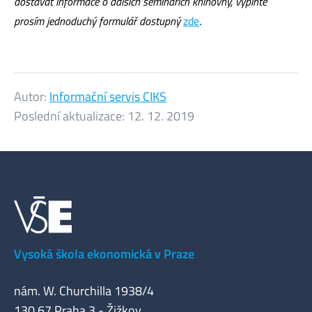
dostávat informace o dalších seminářích knihovny, vyplňte
prosím jednoduchý formulář dostupný
zde
.
Autor:
Informační servis CIKS
Poslední aktualizace:
12. 12. 2019
Vysoká škola ekonomická v Praze
nám. W. Churchilla 1938/4
130 67 Praha 3 - Žižkov