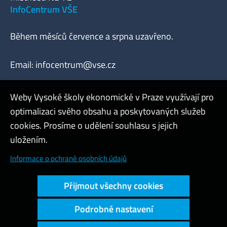
InfoCentrum VŠE
Během měsíců července a srpna uzavřeno.
Email:
infocentrum@vse.cz
Weby Vysoké školy ekonomické v Praze využívají pro
optimalizaci svého obsahu a poskytovaných služeb
Webmaster
cookies. Prosíme o udělení souhlasu s jejich
Admin
uložením.
Cookies a ochrana osobních údajů
Informace o ochraně osobních údajů
Přístupnost webu
Přijmout všechny cookies
Vysoký kontrast
Podrobné nastavení