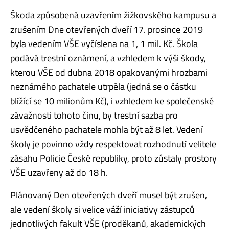
Škoda způsobená uzavřením žižkovského kampusu a
zrušením Dne otevřených dveří 17. prosince 2019
byla vedením VŠE vyčíslena na 1, 1 mil. Kč. Škola
podává trestní oznámení, a vzhledem k výši škody,
kterou VŠE od dubna 2018 opakovanými hrozbami
neznámého pachatele utrpěla (jedná se o částku
blížící se 10 milionům Kč), i vzhledem ke společenské
závažnosti tohoto činu, by trestní sazba pro
usvědčeného pachatele mohla být až 8 let. Vedení
školy je povinno vždy respektovat rozhodnutí velitele
zásahu Policie České republiky, proto zůstaly prostory
VŠE uzavřeny až do 18 h.
Plánovaný Den otevřených dveří musel být zrušen,
ale vedení školy si velice váží iniciativy zástupců
jednotlivých fakult VŠE (proděkanů, akademických