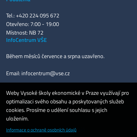
Tel.: +420 224 095 672
Otevřeno: 7:00 - 19:00
Místnost: NB 72
InfoCentrum VŠE
Během měsíců července a srpna uzavřeno.
Email:
infocentrum@vse.cz
Weby Vysoké školy ekonomické v Praze využívají pro
optimalizaci svého obsahu a poskytovaných služeb
Webmaster
cookies. Prosíme o udělení souhlasu s jejich
Admin
uložením.
Cookies a ochrana osobních údajů
Informace o ochraně osobních údajů