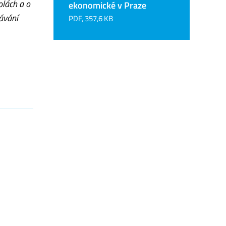
olách a o
ekonomické v Praze
ávání
PDF, 357,6 KB