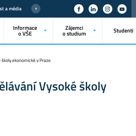
st a média
Informace
Zájemci
Studenti
o VŠE
o studium
é školy ekonomické v Praze
ělávání Vysoké školy