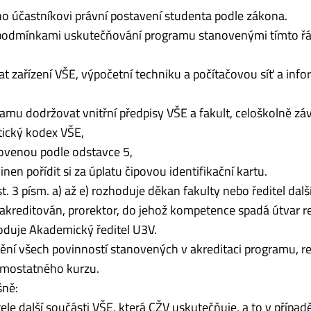
o účastníkovi právní postavení studenta podle zákona.
podmínkami uskutečňování programu stanovenými tímto ř
t zařízení VŠE, výpočetní techniku a počítačovou síť a info
ramu dodržovat vnitřní předpisy VŠE a fakult, celoškolně zá
Etický kodex VŠE,
novenou podle odstavce 5,
inen pořídit si za úplatu čipovou identifikační kartu.
t. 3 písm. a) až e) rozhoduje děkan fakulty nebo ředitel dalš
 akreditován, prorektor, do jehož kompetence spadá útvar r
hoduje Akademický ředitel U3V.
í všech povinností stanovených v akreditaci programu, re
amostatného kurzu.
šně:
le další součásti VŠE, která CŽV uskutečňuje, a to v případ