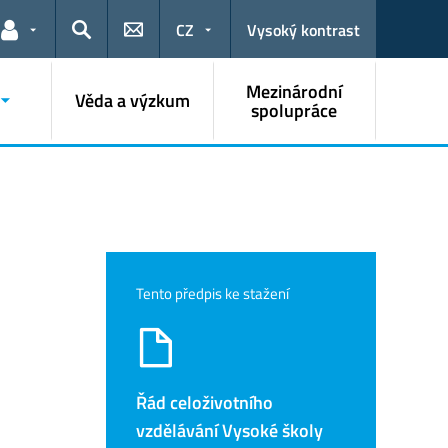
CZ
Vysoký kontrast
Odkazy pro uživatele
Hledat
Mezinárodní
Věda a výzkum
spolupráce
Tento předpis ke stažení
Řád celoživotního
vzdělávání Vysoké školy