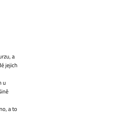
urzu, a
é jejich
h u
šině
no, a to