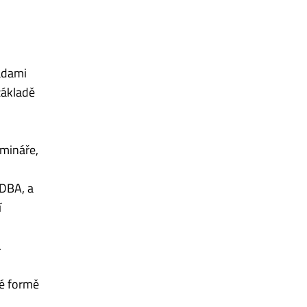
adami
základě
mináře,
DBA, a
í
.
né formě