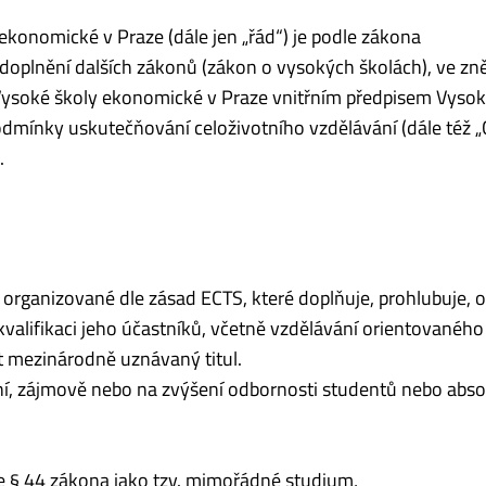
ekonomické v Praze (dále jen „řád“) je podle zákona
doplnění dalších zákonů (zákon o vysokých školách), ve zn
u Vysoké školy ekonomické v Praze vnitřním předpisem Vysok
odmínky uskutečňování celoživotního vzdělávání (dále též „
.
 organizované dle zásad ECTS, které doplňuje, prohlubuje, 
valifikaci jeho účastníků, včetně vzdělávání orientovaného
t mezinárodně uznávaný titul.
í, zájmově nebo na zvýšení odbornosti studentů nebo abso
e § 44 zákona jako tzv. mimořádné studium,