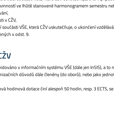
povinností ve lhůtě stanovené harmonogramem semestru ne
vání,
ti v CŽV,
í součásti VŠE, která CŽV uskutečňuje, o ukončení vzdělává
ných v odst. 9.
CŽV
 evidováno v informačním systému VŠE (dále jen InSIS), a to 
nizačních důvodů dále členěny (do oborů), nebo jako jednot
á hodinová dotace činí alespoň 50 hodin, resp. 3 ECTS, se 