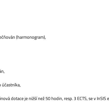
tečňován (harmonogram),
án,
 účastníka,
ová dotace je nižší než 50 hodin, resp. 3 ECTS, se v InSIS e