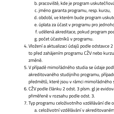
pracoviště, kde je program uskutečňov
jméno garanta programu, resp. kurzu,
období, ve kterém bude program usku
úplata za účast v programu pro jednoho
udělená akreditace, pokud program pod
počet účastníků v programu.
Vložení a aktualizaci údajů podle odstavce 2
to před zahájením programu CŽV nebo kurzu, p
změně.
V případě mimořádného studia se údaje podle
akreditovaného studijního programu, případně
předmětů, které jsou v rámci mimořádného s
CŽV podle článku 2 odst. 3 písm. g) je evido
přiměřeně v rozsahu podle odst. 3.
Typ programu celoživotního vzdělávání dle od
celoživotní vzdělávání v akreditované