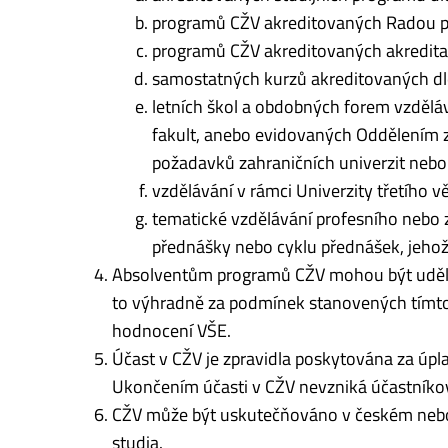
programů CŽV akreditovaných Radou pr
programů CŽV akreditovaných akreditač
samostatných kurzů akreditovaných dl
letních škol a obdobných forem vzdělá
fakult, anebo evidovaných Oddělením z
požadavků zahraničních univerzit nebo 
vzdělávání v rámci Univerzity třetího v
tematické vzdělávání profesního nebo
přednášky nebo cyklu přednášek, jehož
Absolventům programů CŽV mohou být uděl
to výhradně za podmínek stanovených tímto 
hodnocení VŠE.
Účast v CŽV je zpravidla poskytována za úpla
Ukončením účasti v CŽV nevzniká účastníkov
CŽV může být uskutečňováno v českém nebo 
studia.