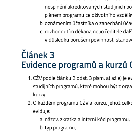
nesplnění akreditovaných studijních 
plánem programu celoživotního vzdělá
oznámením účastníka o zanechání účas
rozhodnutím děkana nebo ředitele dalš
v důsledku porušení povinností stanove
Článek 3
Evidence programů a kurzů 
CŽV podle článku 2 odst. 3 písm. a) až e) je
studijních programů, které mohou být z orga
kurzy.
O každém programu CŽV a kurzu, jehož celkov
eviduje:
název, zkratka a interní kód programu,
typ programu,