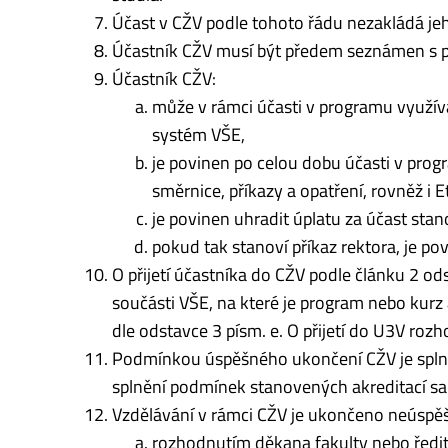
Účast v CŽV podle tohoto řádu nezakládá jeh
Účastník CŽV musí být předem seznámen s 
Účastník CŽV:
může v rámci účasti v programu využíva
systém VŠE,
je povinen po celou dobu účasti v prog
směrnice, příkazy a opatření, rovněž i 
je povinen uhradit úplatu za účast sta
pokud tak stanoví příkaz rektora, je pov
O přijetí účastníka do CŽV podle článku 2 ods
součásti VŠE, na které je program nebo kurz
dle odstavce 3 písm. e. O přijetí do U3V roz
Podmínkou úspěšného ukončení CŽV je splněn
splnění podmínek stanovených akreditací s
Vzdělávání v rámci CŽV je ukončeno neúspě
rozhodnutím děkana fakulty nebo ředite