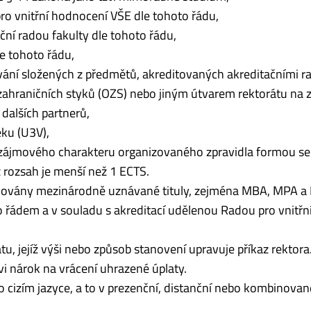
o vnitřní hodnocení VŠE dle tohoto řádu,
ní radou fakulty dle tohoto řádu,
e tohoto řádu,
vání složených z předmětů, akreditovaných akreditačními r
ahraničních styků (OZS) nebo jiným útvarem rektorátu na 
dalších partnerů,
ěku (U3V),
 zájmového charakteru organizovaného zpravidla formou se
 rozsah je menší než 1 ECTS.
ovány mezinárodně uznávané tituly, zejména MBA, MPA a 
řádem a v souladu s akreditací udělenou Radou pro vnitřn
tu, jejíž výši nebo způsob stanovení upravuje příkaz rektora
i nárok na vrácení uhrazené úplaty.
cizím jazyce, a to v prezenční, distanční nebo kombinova