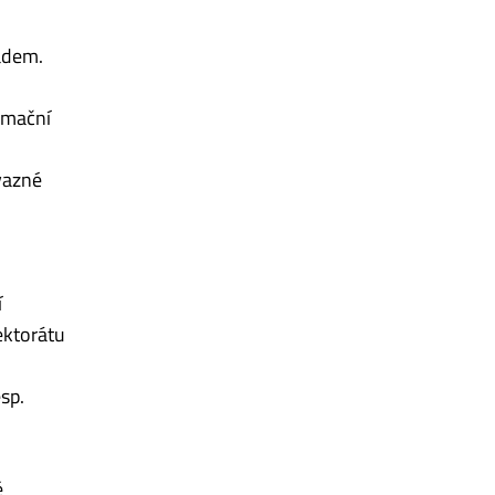
ádem.
rmační
vazné
í
ektorátu
sp.
ě