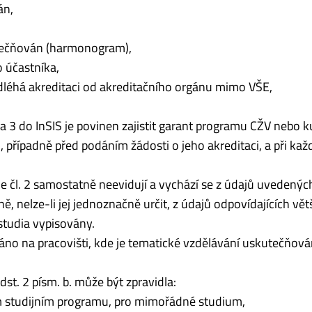
án,
tečňován (harmonogram),
 účastníka,
léhá akreditaci od akreditačního orgánu mimo VŠE,
 a 3 do InSIS je povinen zajistit garant programu CŽV nebo k
řípadně před podáním žádosti o jeho akreditaci, a při každ
 čl. 2 samostatně neevidují a vychází se z údajů uvedenýc
, nelze-li jej jednoznačně určit, z údajů odpovídajících vět
tudia vypisovány.
váno na pracovišti, kde je tematické vzdělávání uskutečňová
st. 2 písm. b. může být zpravidla:
m studijním programu, pro mimořádné studium,