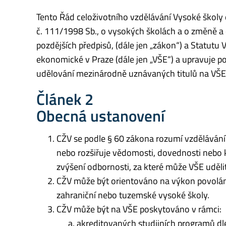
Tento Řád celoživotního vzdělávání Vysoké školy 
č. 111/1998 Sb., o vysokých školách a o změně a 
pozdějších předpisů, (dále jen „zákon“) a Statut
ekonomické v Praze (dále jen „VŠE“) a upravuje p
udělování mezinárodně uznávaných titulů na VŠE
Článek 2
Obecná ustanovení
CŽV se podle § 60 zákona rozumí vzdělávání
nebo rozšiřuje vědomosti, dovednosti nebo k
zvýšení odbornosti, za které může VŠE uděli
CŽV může být orientováno na výkon povolán
zahraniční nebo tuzemské vysoké školy.
CŽV může být na VŠE poskytováno v rámci:
akreditovaných studijních programů dl