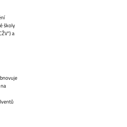
ění
é školy
CŽV“) a
obnovuje
 na
lventů