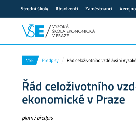
Střední školy
Absolventi
Zaměstnanci
Veřejno
VŠE
Předpisy
Řád celoživotního vzdělávání Vysok
Řád celoživotního vzd
ekonomické v Praze
platný předpis