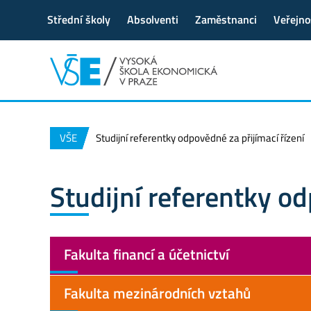
Střední školy
Absolventi
Zaměstnanci
Veřejno
VŠE
Studijní referentky odpovědné za přijímací řízení
Studijní referentky od
Fakulta financí a účetnictví
Fakulta mezinárodních vztahů