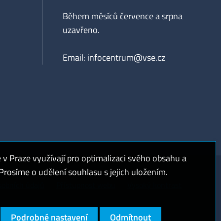
Během měsíců července a srpna
uzavřeno.
Email:
infocentrum@vse.cz
 Praze využívají pro optimalizaci svého obsahu a
rosíme o udělení souhlasu s jejich uložením.
sobních údajů
Přístupnost webu
Vysoký kontrast
Podrobné nastavení
Odmítnout