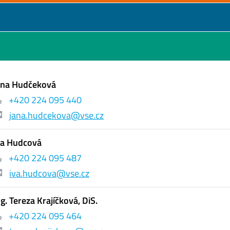
ana Hudčeková
+420 224 095 440
jana.hudcekova@vse.cz
va Hudcová
+420 224 095 487
iva.hudcova@vse.cz
ng. Tereza Krajíčková, DiS.
+420 224 095 464