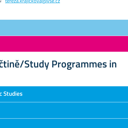
tereza.krajickova@vse.cz
ličtině/Study Programmes in
c Studies