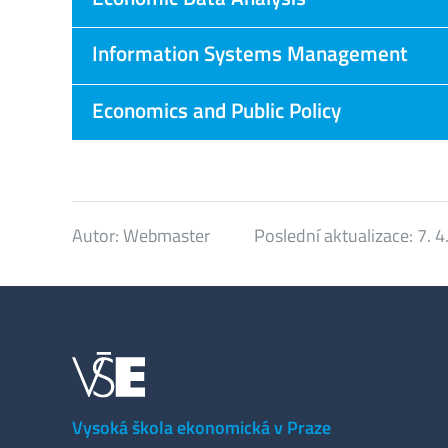
Information Systems Management
Economics and Public Policy
Autor:
Webmaster
Poslední aktualizace:
7. 4
Vysoká škola ekonomická v Praze