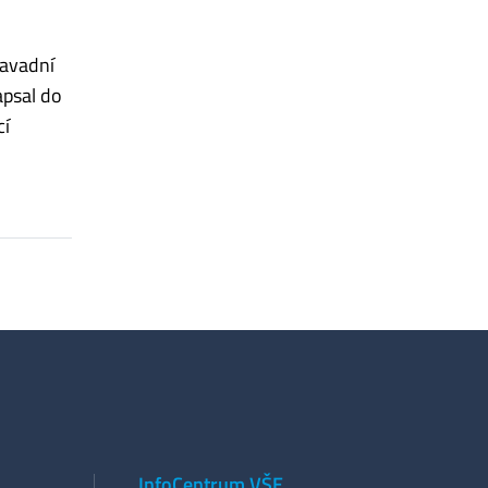
savadní
apsal do
cí
InfoCentrum VŠE