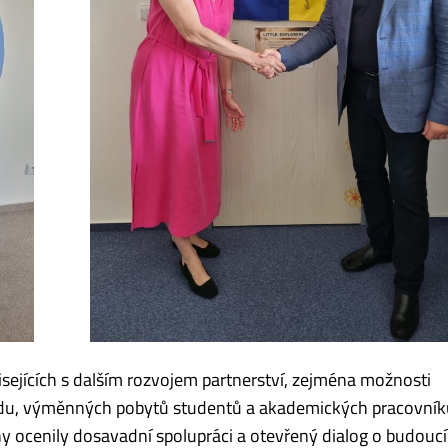
sejících s dalším rozvojem partnerství, zejména možnosti
ndu, výměnných pobytů studentů a akademických pracovníků
y ocenily dosavadní spolupráci a otevřený dialog o budouc