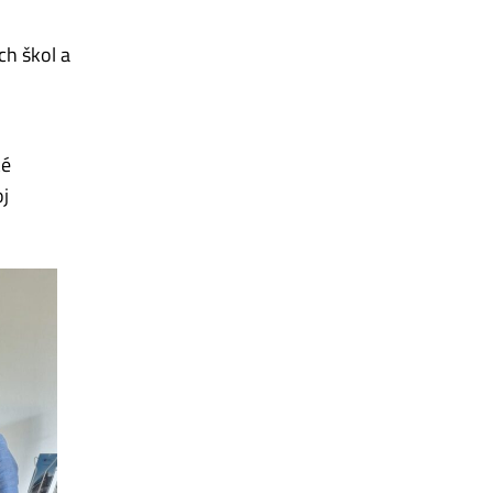
ch škol a
ké
oj