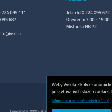
0 224 095 111
Tel.: +420 224 095 672
 095 687
Otevřeno: 7:00 - 19:00
Místnost: NB 72
info@vse.cz
Weby Vysoké školy ekonomické v
poskytovaných služeb cookies. P
Cookies a ochrana o
Informace o ochraně osobních údajů
Copyright © 2000 - 2026 Vysoká škola ekonomická v Praze