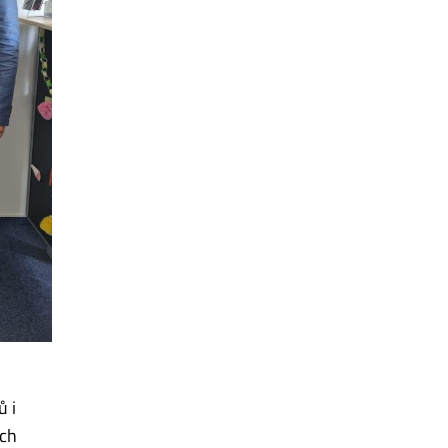
 i
ích