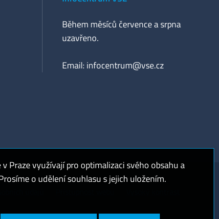
Během měsíců července a srpna
uzavřeno.
Email:
infocentrum@vse.cz
 Praze využívají pro optimalizaci svého obsahu a
rosíme o udělení souhlasu s jejich uložením.
sobních údajů
Přístupnost webu
Vysoký kontrast