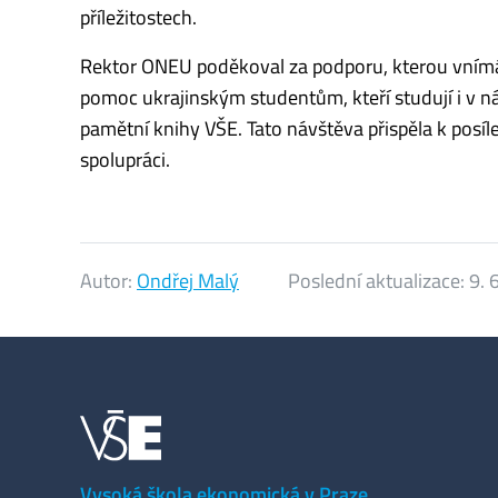
příležitostech.
Rektor ONEU poděkoval za podporu, kterou vnímá
pomoc ukrajinským studentům, kteří studují i v 
pamětní knihy VŠE. Tato návštěva přispěla k posí
spolupráci.
Autor:
Ondřej Malý
Poslední aktualizace:
9. 
Vysoká škola ekonomická v Praze