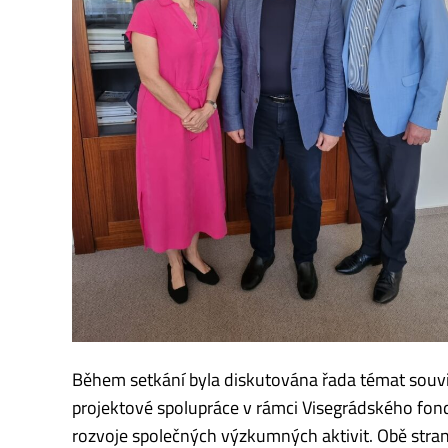
Během setkání byla diskutována řada témat souvi
projektové spolupráce v rámci Visegrádského fo
rozvoje společných výzkumných aktivit. Obě stran