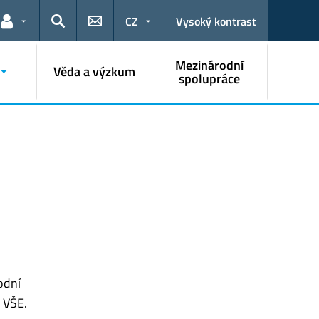
CZ
Vysoký kontrast
Odkazy pro uživatele
Hledat
Mezinárodní
Věda a výzkum
spolupráce
é
odní
 VŠE.