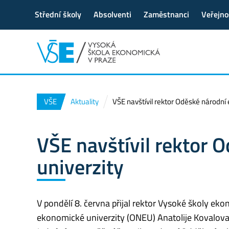
Střední školy
Absolventi
Zaměstnanci
Veřejno
VŠE
Aktuality
VŠE navštívil rektor Oděské národní
VŠE navštívil rektor
univerzity
V pondělí 8. června přijal rektor Vysoké školy e
ekonomické univerzity (ONEU) Anatolije Kovalova.