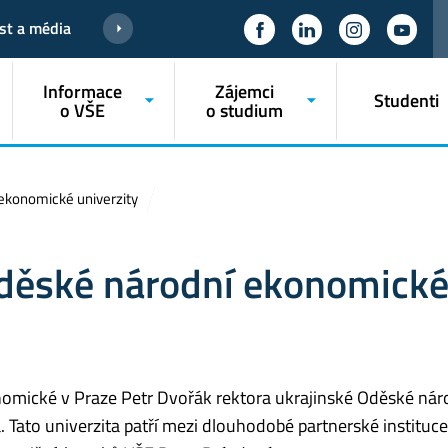
st a média
Informace
Zájemci
Studenti
o VŠE
o studium
 ekonomické univerzity
 Oděské národní ekonomick
konomické v Praze Petr Dvořák rektora ukrajinské Oděské nár
 Tato univerzita patří mezi dlouhodobé partnerské instituce