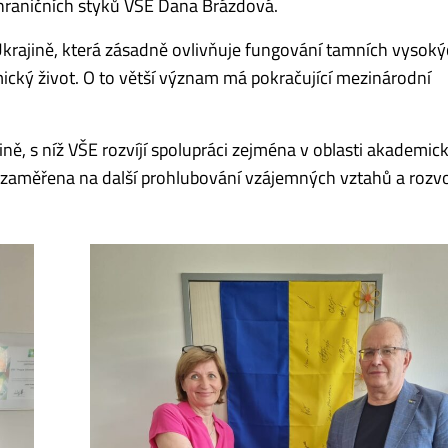
ahraničních styků VŠE Dana Brázdová.
Ukrajině, která zásadně ovlivňuje fungování tamních vysoký
cký život. O to větší význam má pokračující mezinárodní
, s níž VŠE rozvíjí spolupráci zejména v oblasti akademic
a zaměřena na další prohlubování vzájemných vztahů a rozv