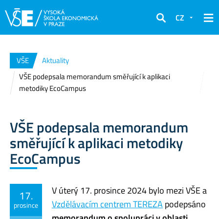
CZ
Hledat
VŠE
Aktuality
VŠE podepsala memorandum směřující k aplikaci
metodiky EcoCampus
VŠE podepsala memorandum
směřující k aplikaci metodiky
EcoCampus
V úterý 17. prosince 2024 bylo mezi VŠE a
17.
Vzdělávacím centrem TEREZA
podepsáno
prosince
memorandum o spolupráci v oblasti