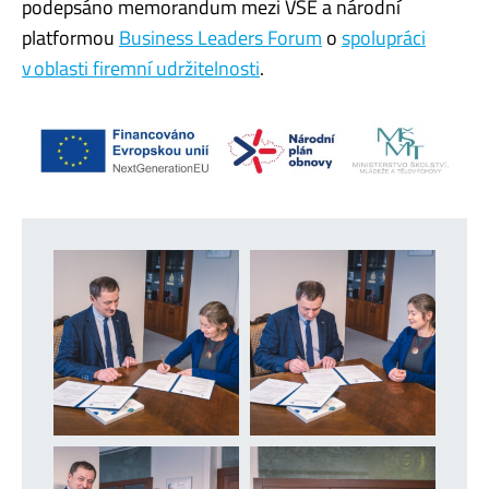
podepsáno memorandum mezi VŠE a národní
platformou
Business Leaders Forum
o
spolupráci
v oblasti firemní udržitelnosti
.