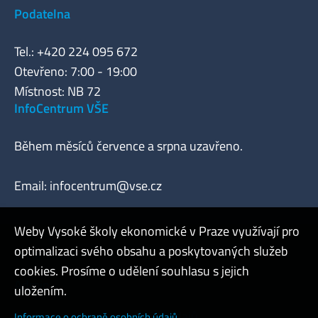
Podatelna
Tel.: +420 224 095 672
Otevřeno: 7:00 - 19:00
Místnost: NB 72
InfoCentrum VŠE
Během měsíců července a srpna uzavřeno.
Email:
infocentrum@vse.cz
Weby Vysoké školy ekonomické v Praze využívají pro
optimalizaci svého obsahu a poskytovaných služeb
Webmaster
cookies. Prosíme o udělení souhlasu s jejich
Admin
uložením.
Cookies a ochrana osobních údajů
Informace o ochraně osobních údajů