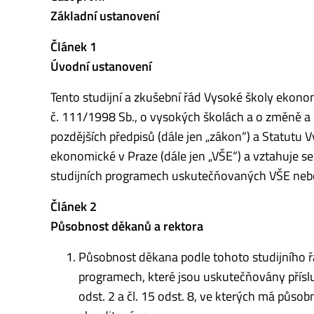
Základní ustanovení
Článek 1
Úvodní ustanovení
Tento studijní a zkušební řád Vysoké školy ekonom
č. 111/1998 Sb., o vysokých školách a o změně a 
pozdějších předpisů (dále jen „zákon“) a Statutu 
ekonomické v Praze (dále jen „VŠE“) a vztahuje s
studijních programech uskutečňovaných VŠE nebo 
Článek 2
Působnost děkanů a rektora
Působnost děkana podle tohoto studijního řá
programech, které jsou uskutečňovány přísluš
odst. 2 a čl. 15 odst. 8, ve kterých má půso