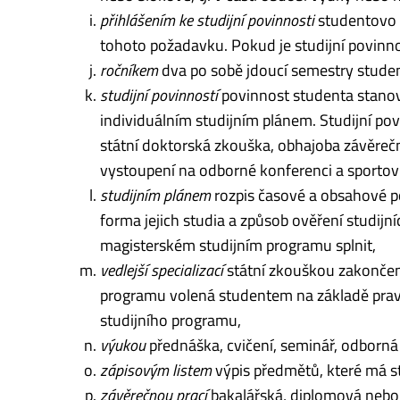
přihlášením ke studijní povinnosti
studentovo ř
tohoto požadavku. Pokud je stu­dijní povinnost
ročníkem
dva po sobě jdoucí semestry studen
studijní povinností
povinnost studenta stanov
individuálním studijním plánem. Stu­dijní pov
státní doktorská zkouška, obhajoba závěrečn
vystoupení na odborné konferenci a sportovní a
studijním plánem
rozpis časové a obsahové p
forma jejich studia a způsob ověření studij
magisterském studijním pro­gramu splnit,
vedlejší specializací
státní zkouškou zakončená
programu volená studentem na základě prav
studijního programu,
výukou
přednáška, cvičení, seminář, odborná p
zápisovým listem
výpis předmětů, které má s
závěrečnou prací
bakalářská, diplomová nebo 