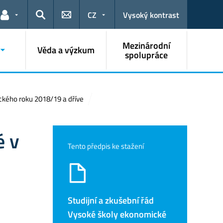
CZ
Vysoký kontrast
Odkazy pro uživatele
Hledat
Mezinárodní
Věda a výzkum
spolupráce
ckého roku 2018/19 a dříve
é v
Tento předpis ke stažení
Studijní a zkušební řád
Vysoké školy ekonomické