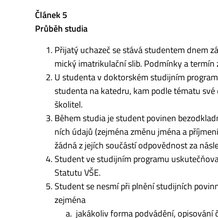
Článek 5
Průběh studia
Přijatý uchazeč se stává studentem dnem zápi
mický imatrikulační slib. Podmínky a termín 
U studenta v doktorském studijním programu 
studenta na katedru, kam podle tématu své di
školitel.
Během studia je student povinen bezodkladn
ních údajů (zejména změnu jména a příjmení, a
žádná z jejích součástí odpovědnost za nás
Student ve studijním programu uskutečňovan
Statutu VŠE.
Student se nesmí při plnění studijních povi
zejména
jakákoliv forma podvádění, opisování 