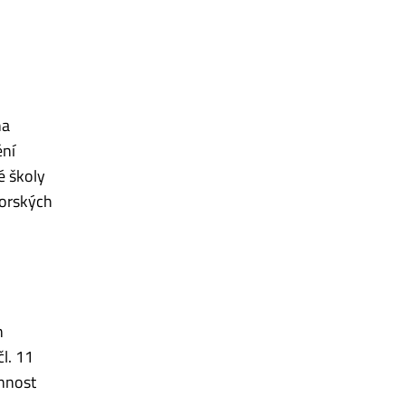
na
ění
é školy
torských
h
l. 11
innost