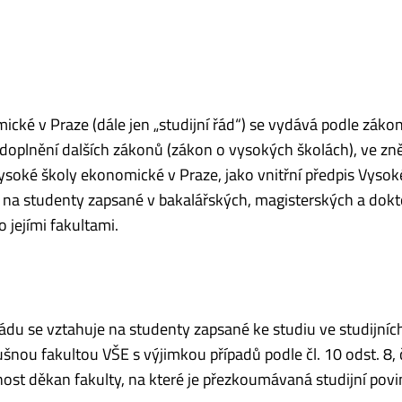
ické v Praze (dále jen „studijní řád“) se vydává podle záko
doplnění dalších zákonů (zákon o vysokých školách), ve zn
Vysoké školy ekonomické v Praze, jako vnitřní předpis Vysok
e na studenty zapsané v bakalářských, magisterských a dok
jejími fakultami.
du se vztahuje na studenty zapsané ke studiu ve stu­dij­níc
nou fakultou VŠE s výjimkou případů podle čl. 10 odst. 8, č
bnost děkan fakulty, na které je přezkoumávaná studijní pov