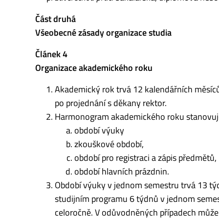
Část druhá
Všeobecné zásady organizace studia
Článek 4
Organizace akademického roku
Akademický rok trvá 12 kalendářních měsíců
po projednání s dě­kany rektor.
Harmonogram akademického roku stanovuj
období výuky
zkouškové období,
období pro registraci a zápis předmětů,
ob­dobí hlavních prázdnin.
Období výuky v jednom semestru trvá 13 tý
studijním programu 6 týdnů v jednom semes
celoročně. V odůvodněných případech může re