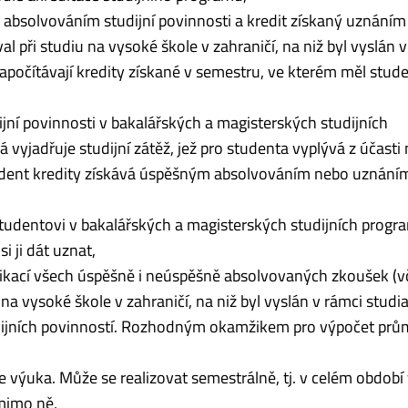
absolvováním studijní povinnosti a kredit zís­kaný uznáním 
al při studiu na vysoké škole v zahraničí, na niž byl vyslán 
započítávají kredity získané v semestru, ve kterém měl stud
jní povinnosti v bakalářských a magisterských studijních
á vyjadřuje stu­dijní zátěž, jež pro studenta vyplývá z účasti
 Student kredity zís­kává úspěšným absolvováním nebo uznání
udentovi v bakalářských a magisterských studijních progr
i ji dát uznat,
kací všech úspěšně i neúspěšně ab­sol­vo­va­ných zkoušek (
na vysoké škole v zahraničí, na niž byl vyslán v rámci studi
dijních povinností. Roz­hod­ným okamžikem pro výpočet pr
 je výuka. Může se realizovat semestrálně, tj. v ce­lém období
 mimo ně,