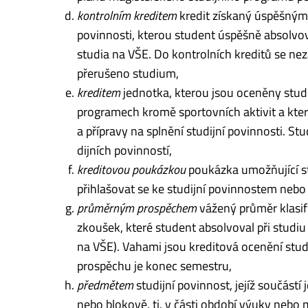
kontrolním kreditem
kredit získaný úspěšným 
po­vin­nosti, kterou student úspěšně absolvov
studia na VŠE. Do kontrolních kreditů se ne­
přerušeno studium,
kreditem
jednotka, kterou jsou oceněny studi
programech kromě sportovních ak­ti­vit a kter
a přípravy na spl­nění studijní povinnosti.
dijních povinností,
kreditovou poukázkou
poukázka umožňující st
přihlašovat se ke studijní po­vin­nos­tem nebo s
průměrným prospěchem
vážený průměr klasifi
zkoušek, které student absolvoval při studiu 
na VŠE). Vahami jsou kreditová ocenění stu
prospěchu je konec semestru,
předmětem
studijní povinnost, jejíž součástí
nebo blokově, tj. v části období výuky nebo