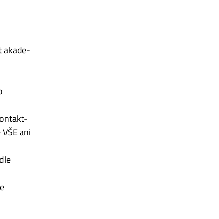
t aka­de­
o
n­­takt­
e VŠE ani
dle
je