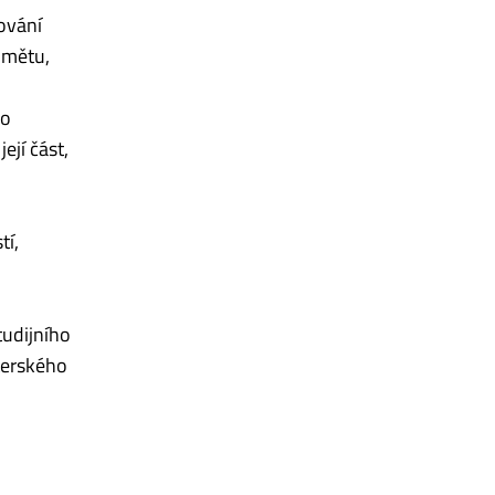
ování
­mě­tu,
bo
ejí část,
tí,
o
tudijního
terského