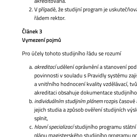
akreditována.
V případě, že studijní program je uskutečň
řádem rek­tor.
Článek 3
Vymezení pojmů
Pro účely tohoto studijního řádu se rozumí
akreditací
udělení oprávnění a stanovení podm
povinnosti v souladu s Pravidly systému zajiš
a vnitřního hodnocení kvality vzdělávací, tv
akreditaci obsahuje dokumentace studijního 
individuálním studijním plánem
rozpis časové 
jejich studia a způsob ověření studijních v
splnit,
hlavní specializací
studijního programu státní
plánu magisterského studijního programu po