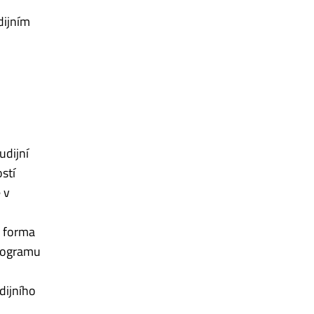
dijním
udijní
ostí
 v
, forma
programu
dijního