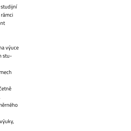
studijní
v rámci
ent
 na výuce
m stu­
amech
včetně
a
ůměrného
 výuky,