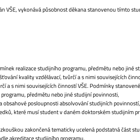
ován VŠE, vykonává působnost děkana stanovenou tímto stu
ínek realizace studijního programu, předmětu nebo jiné st
ťování kvality vzdělávací, tvůrčí a s nimi souvisejících činn
ůrčí a s nimi souvisejících činností VŠE. Podmínky stanovené
programu, předmětu nebo jiné studijní povinnosti,
a obsahové posloupnosti absolvování studijních povinností
ýsledků, které musí student v daném doktorském studijním 
 zkouškou zakončená tematicky ucelená podstatná část stu
dle akreditace studijního programu,