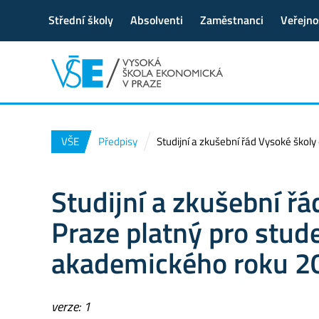
Střední školy
Absolventi
Zaměstnanci
Veřejno
VŠE
Předpisy
Studijní a zkušební řád Vysoké škol
Studijní a zkušební ř
Praze platný pro stud
akademického roku 20
verze: 1