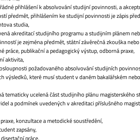
ádné přihlášení k absolvování studijní povinnosti, a akcept
í předmět, při­hlá­šením ke studijní povinnosti je zápis před
tova studia,
ená akreditací studijního programu a studijním plánem ne
inností je ze­jména předmět, státní závěrečná zkouška nebo j
é práce, publikační a pedagogický výstup, odborná praxe,
k­ti­vi­ta,
osloupnosti požadovaného absolvování studijních povinnos
ních výsledků, které musí student v daném bakalářském neb
 tematicky ucelená část studijního plánu magisterského s
idel a podmínek uvedených v akreditaci příslušného magis
raxe, konzultace a metodické sou­stře­dě­ní,
tudent zapsány,
disertační práce.