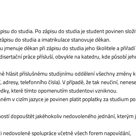
su do studia. Po zápisu do studia je student po­vi­nen složi
zápisu do studia a imatrikulace stanovuje děkan.
jmenuje děkan při zápisu do studia jeho školitele a přiřadí
sertační práce přísluší, obvykle na katedru, kde působí jeh
ě hlásit příslušnému studijnímu oddělení všechny změny ko
dresy, telefonního čísla). V pří­padě, že tak neučiní, nenes
ledky, které tímto opomenutím studentovi vzniknou.
ém v cizím jazyce je povinen platit poplatky za studium po
nností dopouštět jakéhokoliv nedovoleného jednání, kterým 
či nedovolené spolupráce včetně všech forem napovídání,