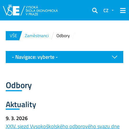
CZ
Hledat
VŠE
Zaměstnanci
Odbory
- Navigace: vyberte -
Odbory
Aktuality
9. 3. 2026
XXIV. sjezd Vysokoškolského odborového svazu dne