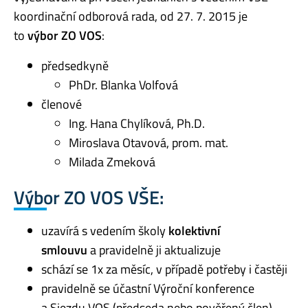
koordinační odborová rada, od 27. 7. 2015 je
to
výbor ZO VOS
:
předsedkyně
PhDr. Blanka Volfová
členové
Ing. Hana Chylíková, Ph.D.
Miroslava Otavová, prom. mat.
Milada Zmeková
Výbor ZO VOS VŠE:
uzavírá s vedením školy
kolektivní
smlouvu
a pravidelně ji aktualizuje
schází se 1x za měsíc, v případě potřeby i častěji
pravidelně se účastní Výroční konference
a Sjezdu VOS (předseda nebo pověřený člen)