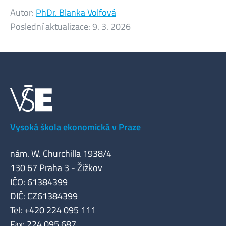
Autor:
PhDr. Blanka Volfová
Poslední aktualizace:
9. 3. 2026
Vysoká škola ekonomická v Praze
nám. W. Churchilla 1938/4
130 67 Praha 3 - Žižkov
IČO: 61384399
DIČ: CZ61384399
Tel: +420 224 095 111
Fax: 224 095 687