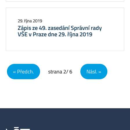
29. října 2019
Zápis ze 49. zasedání Správní rady
VŠE v Praze dne 29. října 2019
Navigace pro příspěvky
« Předch.
strana
2
/ 6
Násl. »